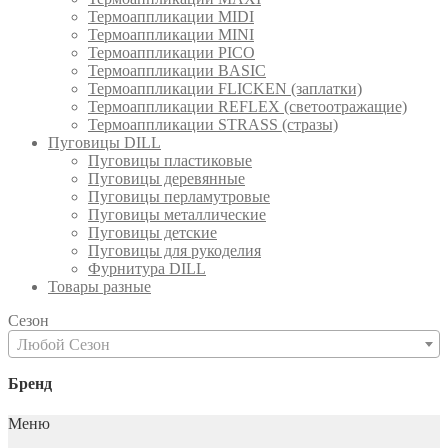
Термоаппликации MIDI
Термоаппликации MINI
Термоаппликации PICO
Термоаппликации BASIC
Термоаппликации FLICKEN (заплатки)
Термоаппликации REFLEX (светоотражащие)
Термоаппликации STRASS (стразы)
Пуговицы DILL
Пуговицы пластиковые
Пуговицы деревянные
Пуговицы перламутровые
Пуговицы металлические
Пуговицы детские
Пуговицы для рукоделия
Фурнитура DILL
Товары разные
Сезон
Любой Сезон
Бренд
Меню