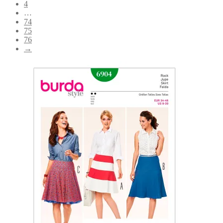
4
…
74
75
76
→