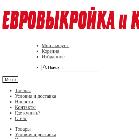
Перейти
Перейти
к
к
навигации
содержимому
Мой аккаунт
Корзина
Избранное
Меню
Товары
Условия и доставка
Новости
Контакты
Где купить?
О нас
Товары
Условия и доставка