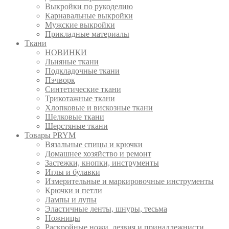
Выкройки по рукоделию
Карнавальные выкройки
Мужские выкройки
Прикладные материалы
Ткани
НОВИНКИ
Льняные ткани
Подкладочные ткани
Пэчворк
Синтетические ткани
Трикотажные ткани
Хлопковые и вискозные ткани
Шелковые ткани
Шерстяные ткани
Товары PRYM
Вязальные спицы и крючки
Домашнее хозяйство и ремонт
Застежки, кнопки, инструменты
Иглы и булавки
Измерительные и маркировочные инструменты
Крючки и петли
Лампы и лупы
Эластичные ленты, шнуры, тесьма
Ножницы
Раскройные ножи, лезвия и принадлежнисти