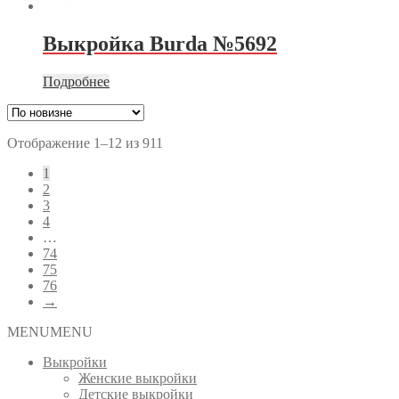
Выкройка Burda №5692
Подробнее
Сортировка:
Отображение 1–12 из 911
самые
1
недавние
2
3
4
…
74
75
76
→
MENU
MENU
Выкройки
Женские выкройки
Детские выкройки