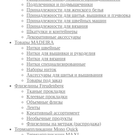
Подплечники и подмышечники
Принадлежности для женского белья
Принадлежности для шитья, вышивки и пэчворка
Принадлежности для швейных машин
Принадлежности для вязания
Шкатулки и контейнеры
Декоративные аксессуары
Товары MADEIRA
Нитки швейные
Нитки для вышивки и рукоделия
Нитки для вязания
Нитки специализированные
Наборы ниток
Аксессуары для шитья и вышивания
Товары под заказ
Флизелины Freudenberg
Тканые прокладки
Клеевые прокладки
Объемные флизы
Ленты
Креативный ассортимент
Необычные продукты
Флизелины на метраж (распродажа)
Термоаппликации Mono Quick
Термоаппликации MAXI