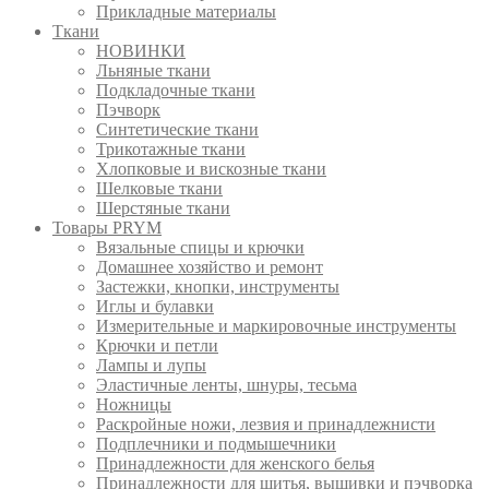
Прикладные материалы
Ткани
НОВИНКИ
Льняные ткани
Подкладочные ткани
Пэчворк
Синтетические ткани
Трикотажные ткани
Хлопковые и вискозные ткани
Шелковые ткани
Шерстяные ткани
Товары PRYM
Вязальные спицы и крючки
Домашнее хозяйство и ремонт
Застежки, кнопки, инструменты
Иглы и булавки
Измерительные и маркировочные инструменты
Крючки и петли
Лампы и лупы
Эластичные ленты, шнуры, тесьма
Ножницы
Раскройные ножи, лезвия и принадлежнисти
Подплечники и подмышечники
Принадлежности для женского белья
Принадлежности для шитья, вышивки и пэчворка