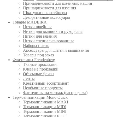
Принадлежности для швейных машин
Принадлежности для вязания
Шкатулки и контейнеры
Декоративные аксессуары
Товары MADEIRA
Нитки швейные
Нитки для вышивки и рукоделия
Нитки для вязания
Нитки специализированные
Наборы ниток
Аксессуары для шитья и вышивания
Товары под заказ
Флизелины Freudenberg
Тканые прокладки
Клеевые прокладки
Объемные флизы
Ленты
Креативный ассортимент
Необычные продукты
Флизелины на метраж (распродажа)
Термоаппликации Mono Quick
Термоаппликации MAXI
Термоаппликации MIDI
Термоаппликации MINI
Термоаппликации PICO