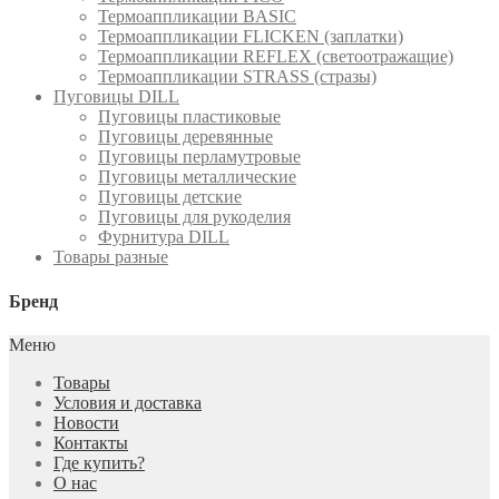
Термоаппликации BASIC
Термоаппликации FLICKEN (заплатки)
Термоаппликации REFLEX (светоотражащие)
Термоаппликации STRASS (стразы)
Пуговицы DILL
Пуговицы пластиковые
Пуговицы деревянные
Пуговицы перламутровые
Пуговицы металлические
Пуговицы детские
Пуговицы для рукоделия
Фурнитура DILL
Товары разные
Бренд
Меню
Товары
Условия и доставка
Новости
Контакты
Где купить?
О нас