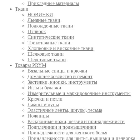
Прикладные материалы
Ткани
НОВИНКИ
Льняные ткани
Подкладочные ткани
Пэчворк
Синтетические ткани
Трикотажные ткани
Хлопковые и вискозные ткани
Шелковые ткани
Шерстяные ткани
Товары PRYM
Вязальные спицы и крючки
Домашнее хозяйство и ремонт
Застежки, кнопки, инструменты
Иглы и булавки
Измерительные и маркировочные инструменты
Крючки и петли
Лампы и лупы
Эластичные ленты, шнуры, тесьма
Ножницы
Раскройные ножи, лезвия и принадлежнисти
Подплечники и подмышечники
Принадлежности для женского белья
Принадлежности для шитья, вышивки и пэчворка