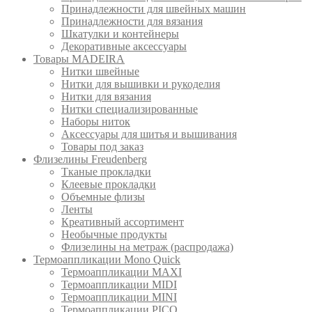
Принадлежности для швейных машин
Принадлежности для вязания
Шкатулки и контейнеры
Декоративные аксессуары
Товары MADEIRA
Нитки швейные
Нитки для вышивки и рукоделия
Нитки для вязания
Нитки специализированные
Наборы ниток
Аксессуары для шитья и вышивания
Товары под заказ
Флизелины Freudenberg
Тканые прокладки
Клеевые прокладки
Объемные флизы
Ленты
Креативный ассортимент
Необычные продукты
Флизелины на метраж (распродажа)
Термоаппликации Mono Quick
Термоаппликации MAXI
Термоаппликации MIDI
Термоаппликации MINI
Термоаппликации PICO