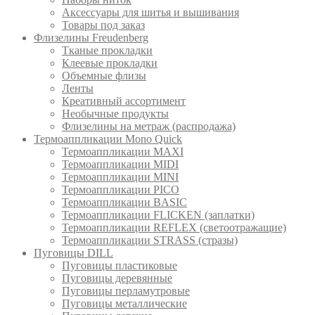
Аксессуары для шитья и вышивания
Товары под заказ
Флизелины Freudenberg
Тканые прокладки
Клеевые прокладки
Объемные флизы
Ленты
Креативный ассортимент
Необычные продукты
Флизелины на метраж (распродажа)
Термоаппликации Mono Quick
Термоаппликации MAXI
Термоаппликации MIDI
Термоаппликации MINI
Термоаппликации PICO
Термоаппликации BASIC
Термоаппликации FLICKEN (заплатки)
Термоаппликации REFLEX (светоотражащие)
Термоаппликации STRASS (стразы)
Пуговицы DILL
Пуговицы пластиковые
Пуговицы деревянные
Пуговицы перламутровые
Пуговицы металлические