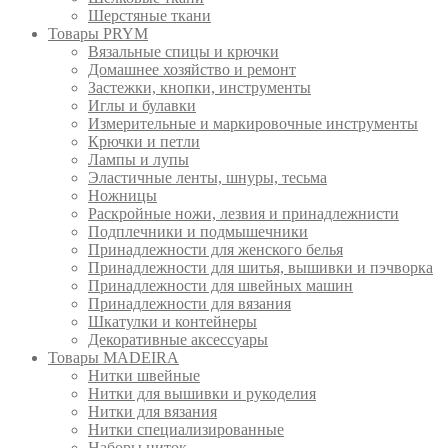
Шерстяные ткани
Товары PRYM
Вязальные спицы и крючки
Домашнее хозяйство и ремонт
Застежки, кнопки, инструменты
Иглы и булавки
Измерительные и маркировочные инструменты
Крючки и петли
Лампы и лупы
Эластичные ленты, шнуры, тесьма
Ножницы
Раскройные ножи, лезвия и принадлежнисти
Подплечники и подмышечники
Принадлежности для женского белья
Принадлежности для шитья, вышивки и пэчворка
Принадлежности для швейных машин
Принадлежности для вязания
Шкатулки и контейнеры
Декоративные аксессуары
Товары MADEIRA
Нитки швейные
Нитки для вышивки и рукоделия
Нитки для вязания
Нитки специализированные
Наборы ниток