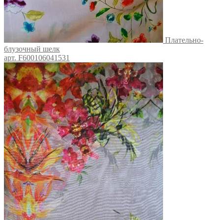
Плательно-
блузочный шелк
арт. F600106041531