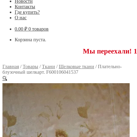
Новости
Контакты
Где купить?
О нас
0.00
₽
0 товаров
Корзина пуста.
Мы переехали! 117593 Моск
Главная
/
Товары
/
Ткани
/
Шелковые ткани
/
Плательно-
блузочный шелкарт. F600106041537
🔍