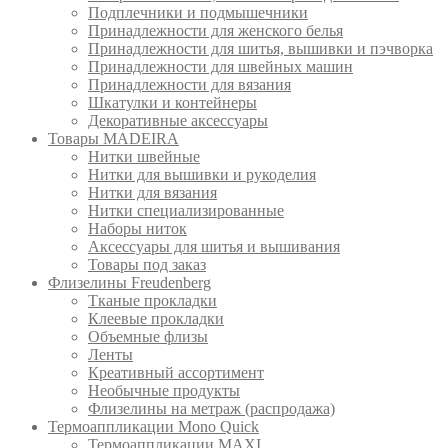
Подплечники и подмышечники
Принадлежности для женского белья
Принадлежности для шитья, вышивки и пэчворка
Принадлежности для швейных машин
Принадлежности для вязания
Шкатулки и контейнеры
Декоративные аксессуары
Товары MADEIRA
Нитки швейные
Нитки для вышивки и рукоделия
Нитки для вязания
Нитки специализированные
Наборы ниток
Аксессуары для шитья и вышивания
Товары под заказ
Флизелины Freudenberg
Тканые прокладки
Клеевые прокладки
Объемные флизы
Ленты
Креативный ассортимент
Необычные продукты
Флизелины на метраж (распродажа)
Термоаппликации Mono Quick
Термоаппликации MAXI