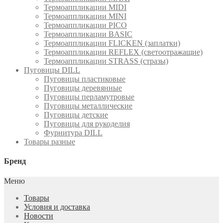
Термоаппликации MIDI
Термоаппликации MINI
Термоаппликации PICO
Термоаппликации BASIC
Термоаппликации FLICKEN (заплатки)
Термоаппликации REFLEX (светоотражащие)
Термоаппликации STRASS (стразы)
Пуговицы DILL
Пуговицы пластиковые
Пуговицы деревянные
Пуговицы перламутровые
Пуговицы металлические
Пуговицы детские
Пуговицы для рукоделия
Фурнитура DILL
Товары разные
Бренд
Меню
Товары
Условия и доставка
Новости