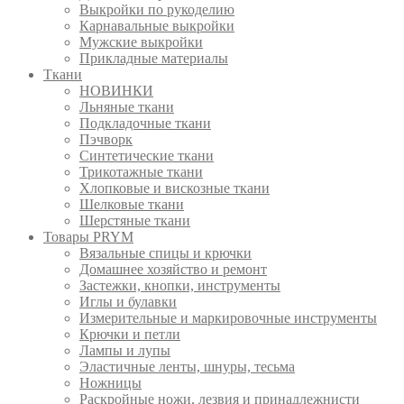
Выкройки по рукоделию
Карнавальные выкройки
Мужские выкройки
Прикладные материалы
Ткани
НОВИНКИ
Льняные ткани
Подкладочные ткани
Пэчворк
Синтетические ткани
Трикотажные ткани
Хлопковые и вискозные ткани
Шелковые ткани
Шерстяные ткани
Товары PRYM
Вязальные спицы и крючки
Домашнее хозяйство и ремонт
Застежки, кнопки, инструменты
Иглы и булавки
Измерительные и маркировочные инструменты
Крючки и петли
Лампы и лупы
Эластичные ленты, шнуры, тесьма
Ножницы
Раскройные ножи, лезвия и принадлежнисти