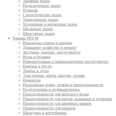
Льняные ткани
Подкладочные ткани
Пэчворк
Синтетические ткани
Трикотажные ткани
Хлопковые и вискозные ткани
Шелковые ткани
Шерстяные ткани
Товары PRYM
Вязальные спицы и крючки
Домашнее хозяйство и ремонт
Застежки, кнопки, инструменты
Иглы и булавки
Измерительные и маркировочные инструменты
Крючки и петли
Лампы и лупы
Эластичные ленты, шнуры, тесьма
Ножницы
Раскройные ножи, лезвия и принадлежнисти
Подплечники и подмышечники
Принадлежности для женского белья
Принадлежности для шитья, вышивки и пэчворка
Принадлежности для швейных машин
Принадлежности для вязания
Шкатулки и контейнеры