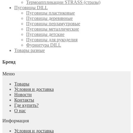
Термоаппликации STRASS (стразы)
Пуговицы DILL
Пуговицы пластиковые
Пуговицы деревянные
Пуговицы перламутровые
Пуговицы металлические
Пуговицы детские
Пуговицы для рукоделия
Фурнитура DILL
Товары разные
Бренд
Меню
Товары
Условия и доставка
Новости
Контакты
Где купить?
О нас
Информация
Условия и доставка