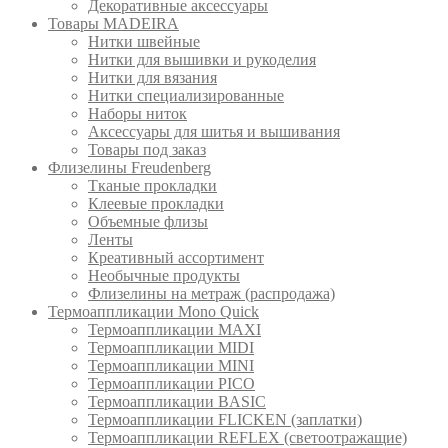
Декоративные аксессуары
Товары MADEIRA
Нитки швейные
Нитки для вышивки и рукоделия
Нитки для вязания
Нитки специализированные
Наборы ниток
Аксессуары для шитья и вышивания
Товары под заказ
Флизелины Freudenberg
Тканые прокладки
Клеевые прокладки
Объемные флизы
Ленты
Креативный ассортимент
Необычные продукты
Флизелины на метраж (распродажа)
Термоаппликации Mono Quick
Термоаппликации MAXI
Термоаппликации MIDI
Термоаппликации MINI
Термоаппликации PICO
Термоаппликации BASIC
Термоаппликации FLICKEN (заплатки)
Термоаппликации REFLEX (светоотражащие)