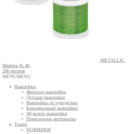
METALLIC
Madeira № 40,
200 метров
MENU
MENU
Выкройки
Женские выкройки
Детские выкройки
Выкройки по рукоделию
Карнавальные выкройки
Мужские выкройки
Прикладные материалы
Ткани
НОВИНКИ