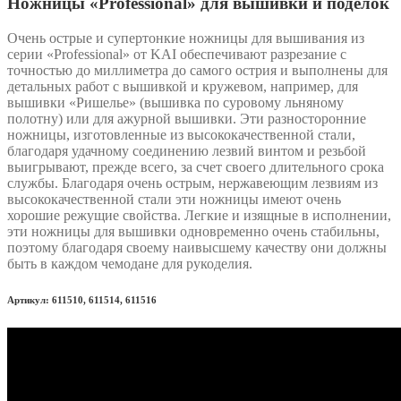
Ножницы «Professional» для вышивки и поделок
Очень острые и супертонкие ножницы для вышивания из
серии «Professional» от KAI обеспечивают разрезание с
точностью до миллиметра до самого острия и выполнены для
детальных работ с вышивкой и кружевом, например, для
вышивки «Ришелье» (вышивка по суровому льняному
полотну) или для ажурной вышивки. Эти разносторонние
ножницы, изготовленные из высококачественной стали,
благодаря удачному соединению лезвий винтом и резьбой
выигрывают, прежде всего, за счет своего длительного срока
службы. Благодаря очень острым, нержавеющим лезвиям из
высококачественной стали эти ножницы имеют очень
хорошие режущие свойства. Легкие и изящные в исполнении,
эти ножницы для вышивки одновременно очень стабильны,
поэтому благодаря своему наивысшему качеству они должны
быть в каждом чемодане для рукоделия.
Артикул: 611510, 611514, 611516