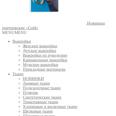
Ножницы
портновские «Gold»
MENU
MENU
Выкройки
Женские выкройки
Детские выкройки
Выкройки по рукоделию
Карнавальные выкройки
Мужские выкройки
Прикладные материалы
Ткани
НОВИНКИ
Льняные ткани
Подкладочные ткани
Пэчворк
Синтетические ткани
Трикотажные ткани
Хлопковые и вискозные ткани
Шелковые ткани
Шерстяные ткани