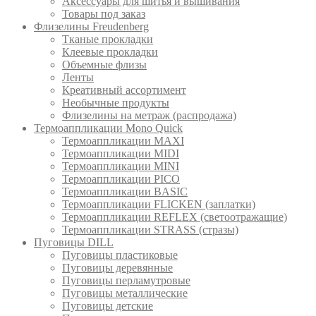
Аксессуары для шитья и вышивания
Товары под заказ
Флизелины Freudenberg
Тканые прокладки
Клеевые прокладки
Объемные флизы
Ленты
Креативный ассортимент
Необычные продукты
Флизелины на метраж (распродажа)
Термоаппликации Mono Quick
Термоаппликации MAXI
Термоаппликации MIDI
Термоаппликации MINI
Термоаппликации PICO
Термоаппликации BASIC
Термоаппликации FLICKEN (заплатки)
Термоаппликации REFLEX (светоотражащие)
Термоаппликации STRASS (стразы)
Пуговицы DILL
Пуговицы пластиковые
Пуговицы деревянные
Пуговицы перламутровые
Пуговицы металлические
Пуговицы детские