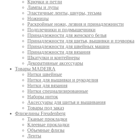
Крючки и петли
Лампы и лупы
Эластичные ленты, шнуры, тесьма
Ножницы
Раскройные ножи, лезвия и принадлежнисти
Подплечники и подмышечники
Принадлежности для женского белья
Принадлежности для шитья, вышивки и пэчворка
Принадлежности для швейных машин
Принадлежности для вязания
Шкатулки и контейнеры
Декоративные аксессуары
Товары MADEIRA
Нитки швейные
Нитки для вышивки и рукоделия
Нитки для вязания
Нитки специализированные
Наборы ниток
Аксессуары для шитья и вышивания
Товары под заказ
Флизелины Freudenberg
Тканые прокладки
Клеевые прокладки
Объемные флизы
Ленты