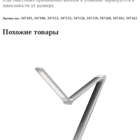
зависимости от размера.
Артикулы: 347105, 347106, 347153, 347155, 347156, 347159, 347160, 347161, 347162
Похожие товары