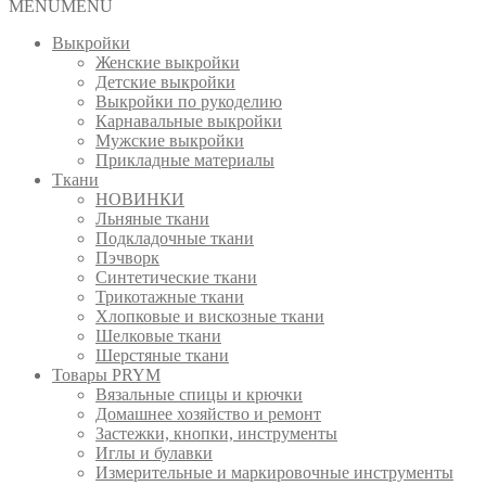
MENU
MENU
Выкройки
Женские выкройки
Детские выкройки
Выкройки по рукоделию
Карнавальные выкройки
Мужские выкройки
Прикладные материалы
Ткани
НОВИНКИ
Льняные ткани
Подкладочные ткани
Пэчворк
Синтетические ткани
Трикотажные ткани
Хлопковые и вискозные ткани
Шелковые ткани
Шерстяные ткани
Товары PRYM
Вязальные спицы и крючки
Домашнее хозяйство и ремонт
Застежки, кнопки, инструменты
Иглы и булавки
Измерительные и маркировочные инструменты