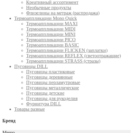
Креативный ассортимент
Необычные продукты
Флизелины на метраж (распродажа)
Термоаппликации Mono Quick
Термоаппликации MAXI
Термоаппликации MIDI
Термоаппликации MINI
Термоаппликации PICO
Термоаппликации BASIC
Термоаппликации FLICKEN (заплатки)
Термоаппликации REFLEX (светоотражащие)
Термоаппликации STRASS (стразы)
Пуговицы DILL
Пуговицы пластиковые
Пуговицы деревянные
Пуговицы перламутровые
Пуговицы металлические
Пуговицы детские
Пуговицы для рукоделия
Фурнитура DILL
Товары разные
Бренд
Меню