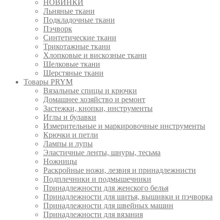
НОВИНКИ
Льняные ткани
Подкладочные ткани
Пэчворк
Синтетические ткани
Трикотажные ткани
Хлопковые и вискозные ткани
Шелковые ткани
Шерстяные ткани
Товары PRYM
Вязальные спицы и крючки
Домашнее хозяйство и ремонт
Застежки, кнопки, инструменты
Иглы и булавки
Измерительные и маркировочные инструменты
Крючки и петли
Лампы и лупы
Эластичные ленты, шнуры, тесьма
Ножницы
Раскройные ножи, лезвия и принадлежнисти
Подплечники и подмышечники
Принадлежности для женского белья
Принадлежности для шитья, вышивки и пэчворка
Принадлежности для швейных машин
Принадлежности для вязания