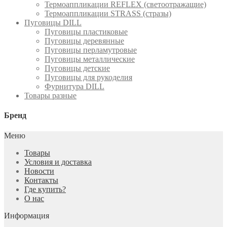
Термоаппликации REFLEX (светоотражащие)
Термоаппликации STRASS (стразы)
Пуговицы DILL
Пуговицы пластиковые
Пуговицы деревянные
Пуговицы перламутровые
Пуговицы металлические
Пуговицы детские
Пуговицы для рукоделия
Фурнитура DILL
Товары разные
Бренд
Меню
Товары
Условия и доставка
Новости
Контакты
Где купить?
О нас
Информация