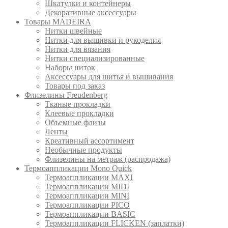
Шкатулки и контейнеры
Декоративные аксессуары
Товары MADEIRA
Нитки швейные
Нитки для вышивки и рукоделия
Нитки для вязания
Нитки специализированные
Наборы ниток
Аксессуары для шитья и вышивания
Товары под заказ
Флизелины Freudenberg
Тканые прокладки
Клеевые прокладки
Объемные флизы
Ленты
Креативный ассортимент
Необычные продукты
Флизелины на метраж (распродажа)
Термоаппликации Mono Quick
Термоаппликации MAXI
Термоаппликации MIDI
Термоаппликации MINI
Термоаппликации PICO
Термоаппликации BASIC
Термоаппликации FLICKEN (заплатки)