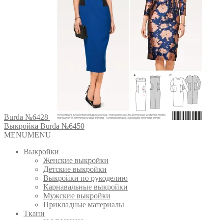
Burda №6428
Выкройка Burda №6450
MENU
MENU
Выкройки
Женские выкройки
Детские выкройки
Выкройки по рукоделию
Карнавальные выкройки
Мужские выкройки
Прикладные материалы
Ткани