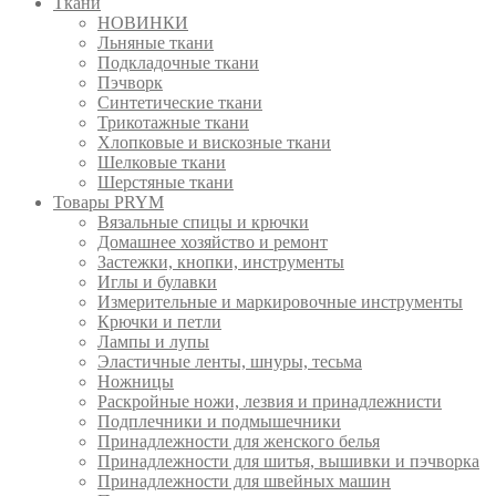
Ткани
НОВИНКИ
Льняные ткани
Подкладочные ткани
Пэчворк
Синтетические ткани
Трикотажные ткани
Хлопковые и вискозные ткани
Шелковые ткани
Шерстяные ткани
Товары PRYM
Вязальные спицы и крючки
Домашнее хозяйство и ремонт
Застежки, кнопки, инструменты
Иглы и булавки
Измерительные и маркировочные инструменты
Крючки и петли
Лампы и лупы
Эластичные ленты, шнуры, тесьма
Ножницы
Раскройные ножи, лезвия и принадлежнисти
Подплечники и подмышечники
Принадлежности для женского белья
Принадлежности для шитья, вышивки и пэчворка
Принадлежности для швейных машин