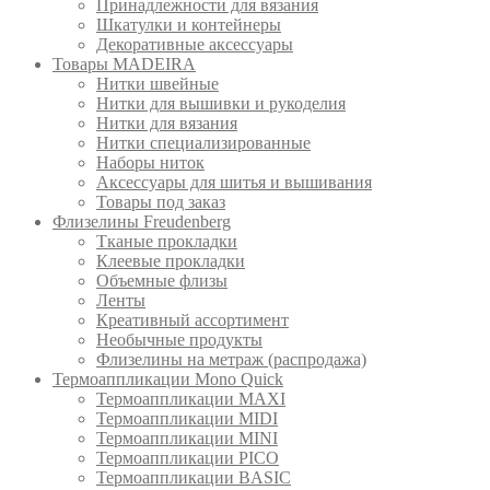
Принадлежности для вязания
Шкатулки и контейнеры
Декоративные аксессуары
Товары MADEIRA
Нитки швейные
Нитки для вышивки и рукоделия
Нитки для вязания
Нитки специализированные
Наборы ниток
Аксессуары для шитья и вышивания
Товары под заказ
Флизелины Freudenberg
Тканые прокладки
Клеевые прокладки
Объемные флизы
Ленты
Креативный ассортимент
Необычные продукты
Флизелины на метраж (распродажа)
Термоаппликации Mono Quick
Термоаппликации MAXI
Термоаппликации MIDI
Термоаппликации MINI
Термоаппликации PICO
Термоаппликации BASIC