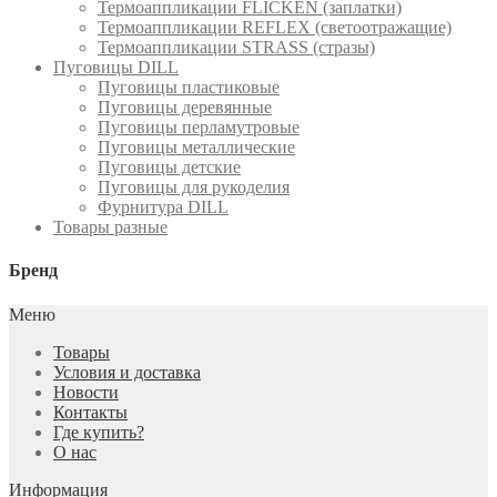
Термоаппликации FLICKEN (заплатки)
Термоаппликации REFLEX (светоотражащие)
Термоаппликации STRASS (стразы)
Пуговицы DILL
Пуговицы пластиковые
Пуговицы деревянные
Пуговицы перламутровые
Пуговицы металлические
Пуговицы детские
Пуговицы для рукоделия
Фурнитура DILL
Товары разные
Бренд
Меню
Товары
Условия и доставка
Новости
Контакты
Где купить?
О нас
Информация