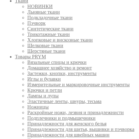
Ткани
НОВИНКИ
Льняные ткани
Подкладочные ткани
Пэчворк
Синтетические ткани
Трикотажные ткани
Хлопковые и вискозные ткани
Шелковые ткани
Шерстяные ткани
Товары PRYM
Вязальные спицы и крючки
Домашнее хозяйство и ремонт
Застежки, кнопки, инструменты
Иглы и булавки
Измерительные и маркировочные инструменты
Крючки и петли
Лампы и лупы
Эластичные ленты, шнуры, тесьма
Ножницы
Раскройные ножи, лезвия и принадлежнисти
Подплечники и подмышечники
Принадлежности для женского белья
Принадлежности для шитья, вышивки и пэчворка
Принадлежности для швейных машин