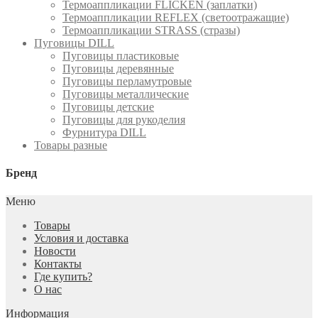
Термоаппликации FLICKEN (заплатки)
Термоаппликации REFLEX (светоотражащие)
Термоаппликации STRASS (стразы)
Пуговицы DILL
Пуговицы пластиковые
Пуговицы деревянные
Пуговицы перламутровые
Пуговицы металлические
Пуговицы детские
Пуговицы для рукоделия
Фурнитура DILL
Товары разные
Бренд
Меню
Товары
Условия и доставка
Новости
Контакты
Где купить?
О нас
Информация