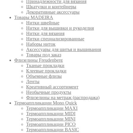
Принадлежности для вязания
Шкатулки и контейнеры
Декоративные аксессуары
Товары MADEIRA
Нитки швейные
Нитки для вышивки и рукоделия
Нитки для вязания
Нитки специализированные
Наборы ниток
Аксессуары для шитья и вышивания
Товары под заказ
Флизелины Freudenberg
Тканые прокладки
Клеевые прокладки
Объемные флизы
Ленты
Креативный ассортимент
Необычные продукты
Флизелины на метраж (распродажа)
Термоаппликации Mono Quick
Термоаппликации MAXI
Термоаппликации MIDI
Термоаппликации MINI
Термоаппликации PICO
Термоаппликации BASIC