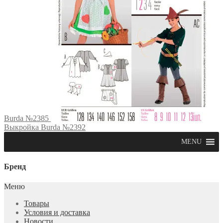
Burda №2385
Выкройка Burda №2392
MENU
Бренд
Меню
Товары
Условия и доставка
Новости