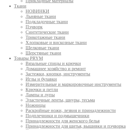
Прикладные материалы
Ткани
НОВИНКИ
Льняные ткани
Подкладочные ткани
Пэчворк
Синтетические ткани
Трикотажные ткани
Хлопковые и вискозные ткани
Шелковые ткани
Шерстяные ткани
Товары PRYM
Вязальные спицы и крючки
Домашнее хозяйство и ремонт
Застежки, кнопки, инструменты
Иглы и булавки
Измерительные и маркировочные инструменты
Крючки и петли
Лампы и лупы
Эластичные ленты, шнуры, тесьма
Ножницы
Раскройные ножи, лезвия и принадлежнисти
Подплечники и подмышечники
Принадлежности для женского белья
Принадлежности для шитья, вышивки и пэчворка