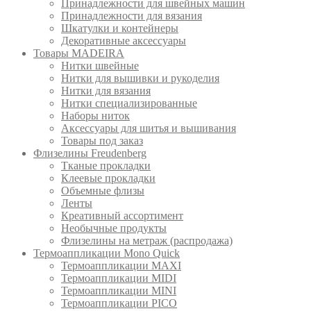
Принадлежности для швейных машин
Принадлежности для вязания
Шкатулки и контейнеры
Декоративные аксессуары
Товары MADEIRA
Нитки швейные
Нитки для вышивки и рукоделия
Нитки для вязания
Нитки специализированные
Наборы ниток
Аксессуары для шитья и вышивания
Товары под заказ
Флизелины Freudenberg
Тканые прокладки
Клеевые прокладки
Объемные флизы
Ленты
Креативный ассортимент
Необычные продукты
Флизелины на метраж (распродажа)
Термоаппликации Mono Quick
Термоаппликации MAXI
Термоаппликации MIDI
Термоаппликации MINI
Термоаппликации PICO