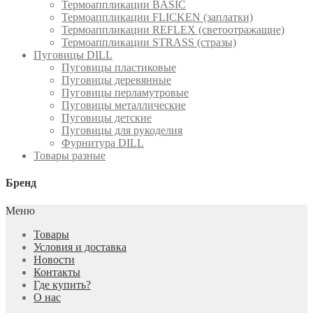
Термоаппликации BASIC
Термоаппликации FLICKEN (заплатки)
Термоаппликации REFLEX (светоотражащие)
Термоаппликации STRASS (стразы)
Пуговицы DILL
Пуговицы пластиковые
Пуговицы деревянные
Пуговицы перламутровые
Пуговицы металлические
Пуговицы детские
Пуговицы для рукоделия
Фурнитура DILL
Товары разные
Бренд
Меню
Товары
Условия и доставка
Новости
Контакты
Где купить?
О нас