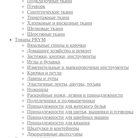
Подкладочные ткани
Пэчворк
Синтетические ткани
Трикотажные ткани
Хлопковые и вискозные ткани
Шелковые ткани
Шерстяные ткани
Товары PRYM
Вязальные спицы и крючки
Домашнее хозяйство и ремонт
Застежки, кнопки, инструменты
Иглы и булавки
Измерительные и маркировочные инструменты
Крючки и петли
Лампы и лупы
Эластичные ленты, шнуры, тесьма
Ножницы
Раскройные ножи, лезвия и принадлежнисти
Подплечники и подмышечники
Принадлежности для женского белья
Принадлежности для шитья, вышивки и пэчворка
Принадлежности для швейных машин
Принадлежности для вязания
Шкатулки и контейнеры
Декоративные аксессуары