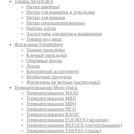
Товары MADEIRA
Нитки швейные
Нитки для вышивки и рукоделия
Нитки для вязания
Нитки специализированные
Наборы ниток
Аксессуары для шитья и вышивания
Товары под заказ
Флизелины Freudenberg
Тканые прокладки
Клеевые прокладки
Объемные флизы
Ленты
Креативный ассортимент
Необычные продукты
Флизелины на метраж (распродажа)
Термоаппликации Mono Quick
Термоаппликации MAXI
Термоаппликации MIDI
Термоаппликации MINI
Термоаппликации PICO
Термоаппликации BASIC
Термоаппликации FLICKEN (заплатки)
Термоаппликации REFLEX (светоотражащие)
Термоаппликации STRASS (стразы)