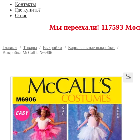
Контакты
Где купить?
О нас
Мы переехали! 117593 Москва, Ново
Главная
/
Товары
/
Выкройки
/
Карнавальные выкройки
/
Выкройка McCall’s №6906
🔍