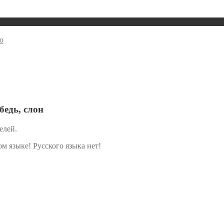
ю
едь, слон
елей.
м языке! Русского языка нет!