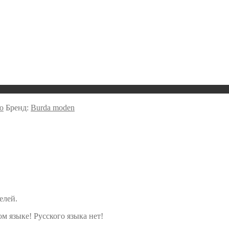
ю
Бренд:
Burda moden
елей.
м языке! Русского языка нет!