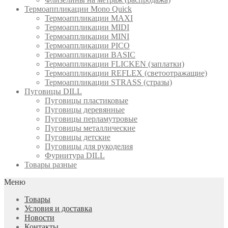
Термоаппликации Mono Quick
Термоаппликации MAXI
Термоаппликации MIDI
Термоаппликации MINI
Термоаппликации PICO
Термоаппликации BASIC
Термоаппликации FLICKEN (заплатки)
Термоаппликации REFLEX (светоотражащие)
Термоаппликации STRASS (стразы)
Пуговицы DILL
Пуговицы пластиковые
Пуговицы деревянные
Пуговицы перламутровые
Пуговицы металлические
Пуговицы детские
Пуговицы для рукоделия
Фурнитура DILL
Товары разные
Меню
Товары
Условия и доставка
Новости
Контакты