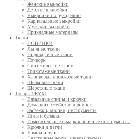
Женские выкройки
Детские выкройки
Выкройки по рукоделию
Карнавальные выкройки
Мужские выкройки
Прикладные материалы
Ткани
НОВИНКИ
Льняные ткани
Подкладочные ткани
Пэчворк
Синтетические ткани
Трикотажные ткани
Хлопковые и вискозные ткани
Шелковые ткани
Шерстяные ткани
Товары PRYM
Вязальные спицы и крючки
Домашнее хозяйство и ремонт
Застежки, кнопки, инструменты
Иглы и булавки
Измерительные и маркировочные инструменты
Крючки и петли
Лампы и лупы
Эластичные ленты, шнуры, тесьма