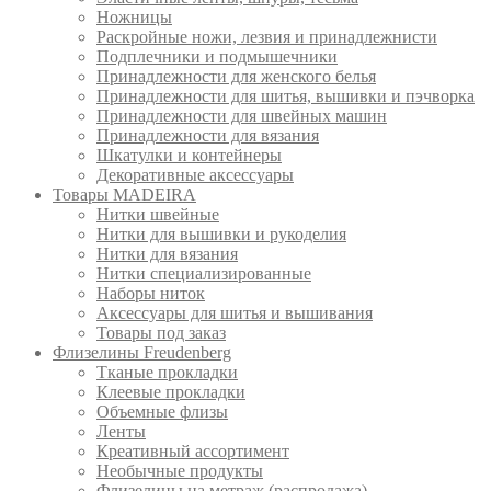
Ножницы
Раскройные ножи, лезвия и принадлежнисти
Подплечники и подмышечники
Принадлежности для женского белья
Принадлежности для шитья, вышивки и пэчворка
Принадлежности для швейных машин
Принадлежности для вязания
Шкатулки и контейнеры
Декоративные аксессуары
Товары MADEIRA
Нитки швейные
Нитки для вышивки и рукоделия
Нитки для вязания
Нитки специализированные
Наборы ниток
Аксессуары для шитья и вышивания
Товары под заказ
Флизелины Freudenberg
Тканые прокладки
Клеевые прокладки
Объемные флизы
Ленты
Креативный ассортимент
Необычные продукты
Флизелины на метраж (распродажа)