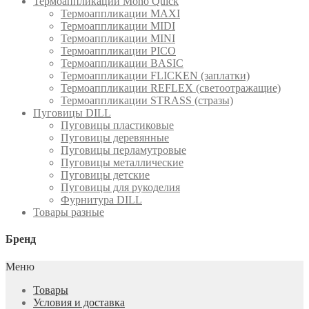
Термоаппликации Mono Quick
Термоаппликации MAXI
Термоаппликации MIDI
Термоаппликации MINI
Термоаппликации PICO
Термоаппликации BASIC
Термоаппликации FLICKEN (заплатки)
Термоаппликации REFLEX (светоотражащие)
Термоаппликации STRASS (стразы)
Пуговицы DILL
Пуговицы пластиковые
Пуговицы деревянные
Пуговицы перламутровые
Пуговицы металлические
Пуговицы детские
Пуговицы для рукоделия
Фурнитура DILL
Товары разные
Бренд
Меню
Товары
Условия и доставка