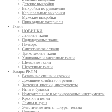
Детские выкройки
Выкройки по рукоделию
Карнавальные выкройки
Мужские выкройки
Прикладные материалы
Ткани
НОВИНКИ
Льняные ткани
Подкладочные ткани
Пэчворк
Синтетические ткани
Трикотажные ткани
Хлопковые и вискозные ткани
Шелковые ткани
Шерстяные ткани
Товары PRYM
Вязальные спицы и крючки
Домашнее хозяйство и ремонт
Застежки, кнопки, инструменты
Иглы и булавки
Измерительные и маркировочные инструменты
Крючки и петли
Лампы и лупы
Эластичные ленты, шнуры, тесьма
Ножницы