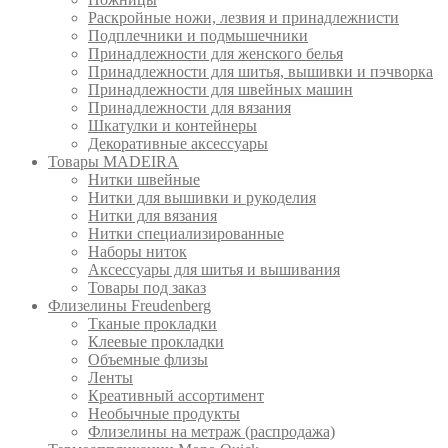
Раскройные ножи, лезвия и принадлежнисти
Подплечники и подмышечники
Принадлежности для женского белья
Принадлежности для шитья, вышивки и пэчворка
Принадлежности для швейных машин
Принадлежности для вязания
Шкатулки и контейнеры
Декоративные аксессуары
Товары MADEIRA
Нитки швейные
Нитки для вышивки и рукоделия
Нитки для вязания
Нитки специализированные
Наборы ниток
Аксессуары для шитья и вышивания
Товары под заказ
Флизелины Freudenberg
Тканые прокладки
Клеевые прокладки
Объемные флизы
Ленты
Креативный ассортимент
Необычные продукты
Флизелины на метраж (распродажа)