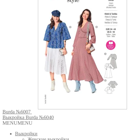
Burda №6007
Выкройка Burda №6040
MENU
MENU
Выкройки
Женские выкройки