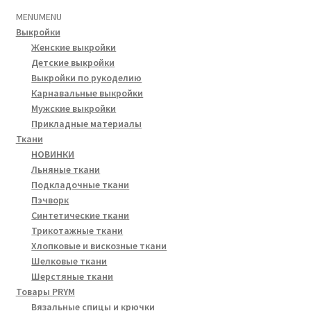
MENU
MENU
Выкройки
Женские выкройки
Детские выкройки
Выкройки по рукоделию
Карнавальные выкройки
Мужские выкройки
Прикладные материалы
Ткани
НОВИНКИ
Льняные ткани
Подкладочные ткани
Пэчворк
Синтетические ткани
Трикотажные ткани
Хлопковые и вискозные ткани
Шелковые ткани
Шерстяные ткани
Товары PRYM
Вязальные спицы и крючки