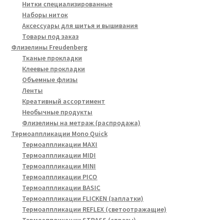
Нитки специализированные
Наборы ниток
Аксессуары для шитья и вышивания
Товары под заказ
Флизелины Freudenberg
Тканые прокладки
Клеевые прокладки
Объемные флизы
Ленты
Креативный ассортимент
Необычные продукты
Флизелины на метраж (распродажа)
Термоаппликации Mono Quick
Термоаппликации MAXI
Термоаппликации MIDI
Термоаппликации MINI
Термоаппликации PICO
Термоаппликации BASIC
Термоаппликации FLICKEN (заплатки)
Термоаппликации REFLEX (светоотражащие)