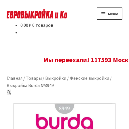
Перейти
Перейти
Меню
к
к
навигации
содержимому
0.00
₽
0 товаров
Товары
Условия и доставка
Мы переехали! 117593 Москва, 
Новости
Контакты
Главная
/
Товары
/
Выкройки
/
Женские выкройки
/
Выкройка Burda №8949
Где купить?
🔍
О нас