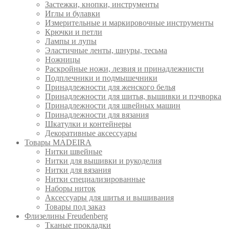
Застежки, кнопки, инструменты
Иглы и булавки
Измерительные и маркировочные инструменты
Крючки и петли
Лампы и лупы
Эластичные ленты, шнуры, тесьма
Ножницы
Раскройные ножи, лезвия и принадлежнисти
Подплечники и подмышечники
Принадлежности для женского белья
Принадлежности для шитья, вышивки и пэчворка
Принадлежности для швейных машин
Принадлежности для вязания
Шкатулки и контейнеры
Декоративные аксессуары
Товары MADEIRA
Нитки швейные
Нитки для вышивки и рукоделия
Нитки для вязания
Нитки специализированные
Наборы ниток
Аксессуары для шитья и вышивания
Товары под заказ
Флизелины Freudenberg
Тканые прокладки