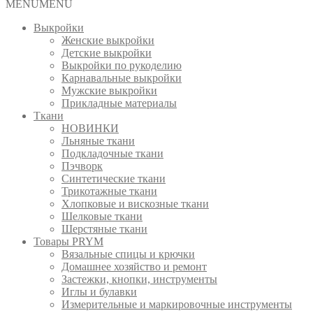
MENU
MENU
Выкройки
Женские выкройки
Детские выкройки
Выкройки по рукоделию
Карнавальные выкройки
Мужские выкройки
Прикладные материалы
Ткани
НОВИНКИ
Льняные ткани
Подкладочные ткани
Пэчворк
Синтетические ткани
Трикотажные ткани
Хлопковые и вискозные ткани
Шелковые ткани
Шерстяные ткани
Товары PRYM
Вязальные спицы и крючки
Домашнее хозяйство и ремонт
Застежки, кнопки, инструменты
Иглы и булавки
Измерительные и маркировочные инструменты