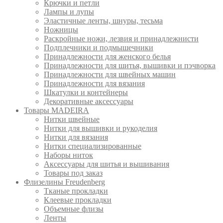
Крючки и петли
Лампы и лупы
Эластичные ленты, шнуры, тесьма
Ножницы
Раскройные ножи, лезвия и принадлежнисти
Подплечники и подмышечники
Принадлежности для женского белья
Принадлежности для шитья, вышивки и пэчворка
Принадлежности для швейных машин
Принадлежности для вязания
Шкатулки и контейнеры
Декоративные аксессуары
Товары MADEIRA
Нитки швейные
Нитки для вышивки и рукоделия
Нитки для вязания
Нитки специализированные
Наборы ниток
Аксессуары для шитья и вышивания
Товары под заказ
Флизелины Freudenberg
Тканые прокладки
Клеевые прокладки
Объемные флизы
Ленты