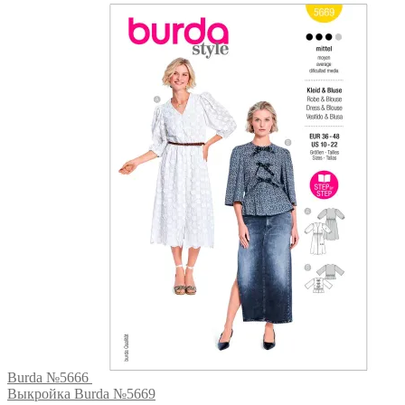
Burda №5666
Выкройка Burda №5669