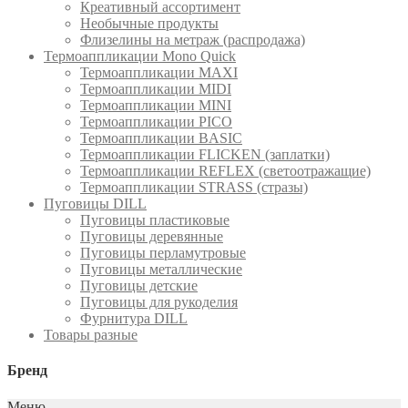
Креативный ассортимент
Необычные продукты
Флизелины на метраж (распродажа)
Термоаппликации Mono Quick
Термоаппликации MAXI
Термоаппликации MIDI
Термоаппликации MINI
Термоаппликации PICO
Термоаппликации BASIC
Термоаппликации FLICKEN (заплатки)
Термоаппликации REFLEX (светоотражащие)
Термоаппликации STRASS (стразы)
Пуговицы DILL
Пуговицы пластиковые
Пуговицы деревянные
Пуговицы перламутровые
Пуговицы металлические
Пуговицы детские
Пуговицы для рукоделия
Фурнитура DILL
Товары разные
Бренд
Меню