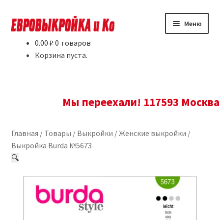
Перейти
Перейти
Меню
к
к
навигации
содержимому
0.00
₽
0 товаров
Товары
Корзина пуста.
Условия и доставка
Мы переехали! 117593 Москва, Ново
Новости
Контакты
Главная
/
Товары
/
Выкройки
/
Женские выкройки
/
Выкройка Burda №5673
Где купить?
🔍
О нас