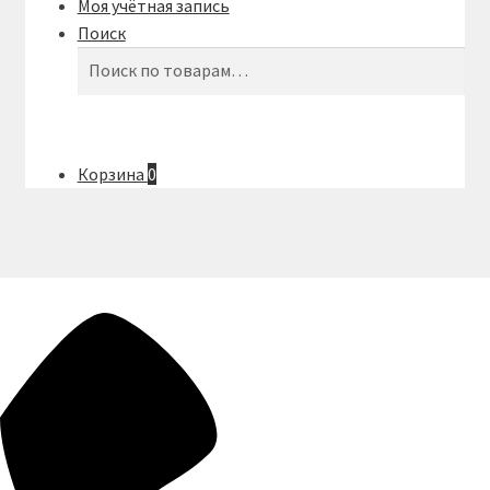
Моя учётная запись
Поиск
Искать:
Поиск
Корзина
0