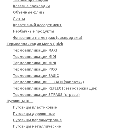
Клеевые прокладки
Объемные флизы
Ленты
Креативный ассортимент
Необычные продукты
Флизелины на метраж (распродажа)
Термоаппликации Mono Quick
Термоаппликации MAXI
Термоаппликации MIDI
Термоаппликации MINI
Термоаппликации PICO
Термоаппликации BASIC
Термоаппликации FLICKEN (заплатки)
Термоаппликации REFLEX (светоотражащие)
Термоаппликации STRASS (стразы)
Пуговицы DILL
Пуговицы пластиковые
Пуговицы деревянные
Пуговицы перламутровые
Пуговицы металлические