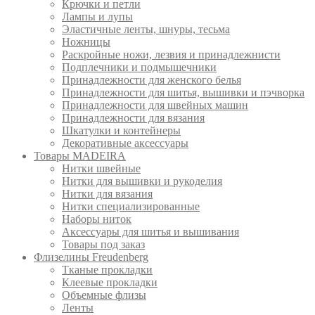
Крючки и петли
Лампы и лупы
Эластичные ленты, шнуры, тесьма
Ножницы
Раскройные ножи, лезвия и принадлежнисти
Подплечники и подмышечники
Принадлежности для женского белья
Принадлежности для шитья, вышивки и пэчворка
Принадлежности для швейных машин
Принадлежности для вязания
Шкатулки и контейнеры
Декоративные аксессуары
Товары MADEIRA
Нитки швейные
Нитки для вышивки и рукоделия
Нитки для вязания
Нитки специализированные
Наборы ниток
Аксессуары для шитья и вышивания
Товары под заказ
Флизелины Freudenberg
Тканые прокладки
Клеевые прокладки
Объемные флизы
Ленты