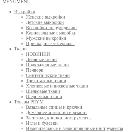
MENU
MENU
Выкройки
Женские выкройки
Детские выкройки
Выкройки по рукоделию
Карнавальные выкройки
Мужские выкройки
Прикладные материалы
Ткани
НОВИНКИ
Льняные ткани
Подкладочные ткани
Пэчворк
Синтетические ткани
Трикотажные ткани
Хлопковые и вискозные ткани
Шелковые ткани
Шерстяные ткани
Товары PRYM
Вязальные спицы и крючки
Домашнее хозяйство и ремонт
Застежки, кнопки, инструменты
Иглы и булавки
Измерительные и маркировочные инструменты