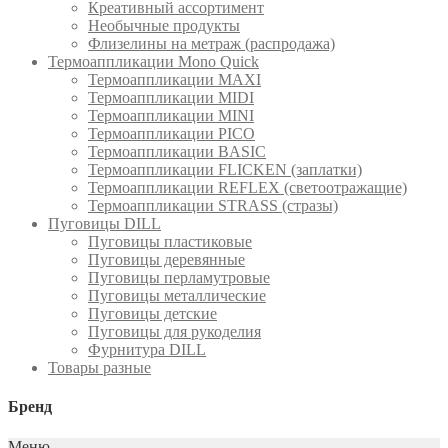
Креативный ассортимент
Необычные продукты
Флизелины на метраж (распродажа)
Термоаппликации Mono Quick
Термоаппликации MAXI
Термоаппликации MIDI
Термоаппликации MINI
Термоаппликации PICO
Термоаппликации BASIC
Термоаппликации FLICKEN (заплатки)
Термоаппликации REFLEX (светоотражащие)
Термоаппликации STRASS (стразы)
Пуговицы DILL
Пуговицы пластиковые
Пуговицы деревянные
Пуговицы перламутровые
Пуговицы металлические
Пуговицы детские
Пуговицы для рукоделия
Фурнитура DILL
Товары разные
Бренд
Меню