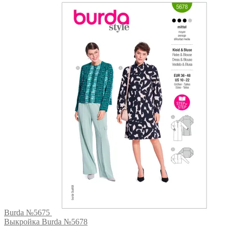
Burda №5675
Выкройка Burda №5678