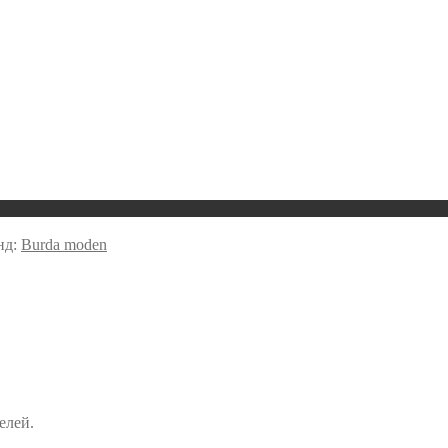
нд:
Burda moden
елей.