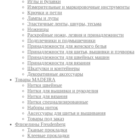
Иглы и булавки
Измерительные и маркировочные инструменты
Крючки и петли
Лампы и лупы
Эластичные ленты, шнуры, тесьма
Ножницы
Раскройные ножи, лезвия и принадлежнисти
Подплечники и подмышечники
Принадлежности для женского белья
Принадлежности для шитья, вышивки и пэчворка
Принадлежности для швейных машин
Принадлежности для вязания
Шкатулки и контейнеры
Декоративные аксессуары
Товары MADEIRA
Нитки швейные
Нитки для вышивки и рукоделия
Нитки для вязания
Нитки специализированные
Наборы ниток
Аксессуары для шитья и вышивания
Товары под заказ
Флизелины Freudenberg
Тканые прокладки
Клеевые прокладки