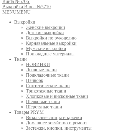
Burda №5706
Выкройка Burda №5710
MENU
MENU
Выкройки
Женские выкройки
Детские выкройки
Выкройки по рукоделию
Карнавальные выкройки
Мужские выкройки
Прикладные материалы
Ткани
НОВИНКИ
Льняные ткани
Подкладочные ткани
Пэчворк
Синтетические ткани
Трикотажные ткани
Хлопковые и вискозные ткани
Шелковые ткани
Шерстяные ткани
Товары PRYM
Вязальные спицы и крючки
Домашнее хозяйство и ремонт
Застежки, кнопки, инструменты