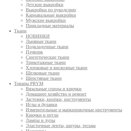
Детские выкройки
Выкройки по рукоделию
Карнавальные выкройки
Мужские выкройки
Прикладные материалы
Ткани
НОВИНКИ
Льняные ткани
Подкладочные ткани
Пэчворк
Синтетические ткани
Трикотажные ткани
Хлопковые и вискозные ткани
Шелковые ткани
Шерстяные ткани
Товары PRYM
Вязальные спицы и крючки
Домашнее хозяйство и ремонт
Застежки, кнопки, инструменты
Иглы и булавки
Измерительные и маркировочные инструменты
Крючки и петли
Лампы и лупы
Эластичные ленты, шнуры, тесьма
Ножницы