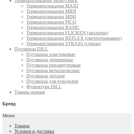
Термоаппликации Mono Quick
Термоаппликации MAXI
Термоаппликации MIDI
Термоаппликации MINI
Термоаппликации PICO
Термоаппликации BASIC
Термоаппликации FLICKEN (заплатки)
Термоаппликации REFLEX (светоотражащие)
Термоаппликации STRASS (стразы)
Пуговицы DILL
Пуговицы пластиковые
Пуговицы деревянные
Пуговицы перламутровые
Пуговицы металлические
Пуговицы детские
Пуговицы для рукоделия
Фурнитура DILL
Товары разные
Бренд
Меню
Товары
Условия и доставка