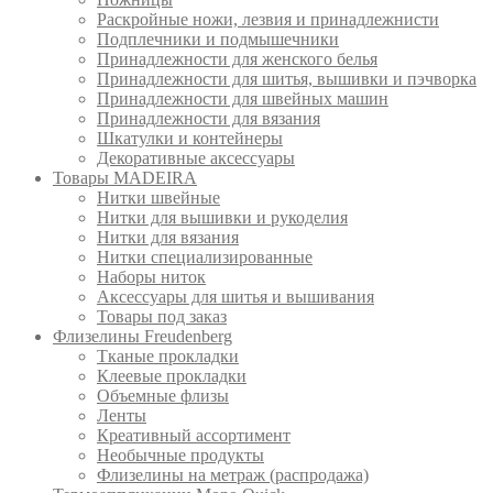
Раскройные ножи, лезвия и принадлежнисти
Подплечники и подмышечники
Принадлежности для женского белья
Принадлежности для шитья, вышивки и пэчворка
Принадлежности для швейных машин
Принадлежности для вязания
Шкатулки и контейнеры
Декоративные аксессуары
Товары MADEIRA
Нитки швейные
Нитки для вышивки и рукоделия
Нитки для вязания
Нитки специализированные
Наборы ниток
Аксессуары для шитья и вышивания
Товары под заказ
Флизелины Freudenberg
Тканые прокладки
Клеевые прокладки
Объемные флизы
Ленты
Креативный ассортимент
Необычные продукты
Флизелины на метраж (распродажа)