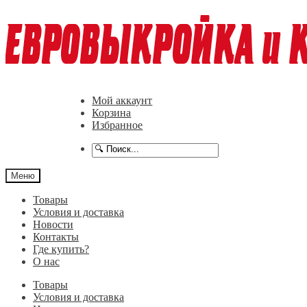
Перейти
Перейти
к
к
навигации
содержимому
Мой аккаунт
Корзина
Избранное
Меню
Товары
Условия и доставка
Новости
Контакты
Где купить?
О нас
Товары
Условия и доставка