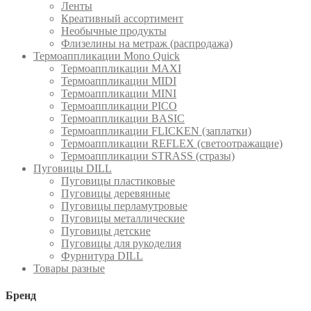
Ленты
Креативный ассортимент
Необычные продукты
Флизелины на метраж (распродажа)
Термоаппликации Mono Quick
Термоаппликации MAXI
Термоаппликации MIDI
Термоаппликации MINI
Термоаппликации PICO
Термоаппликации BASIC
Термоаппликации FLICKEN (заплатки)
Термоаппликации REFLEX (светоотражащие)
Термоаппликации STRASS (стразы)
Пуговицы DILL
Пуговицы пластиковые
Пуговицы деревянные
Пуговицы перламутровые
Пуговицы металлические
Пуговицы детские
Пуговицы для рукоделия
Фурнитура DILL
Товары разные
Бренд