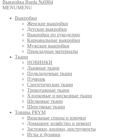
Выкройка Burda №6904
MENU
MENU
Выкройки
Женские выкройки
Детские выкройки
Выкройки по рукоделию
Карнавальные выкройки
Мужские выкройки
Прикладные материалы
Ткани
НОВИНКИ
Льняные ткани
Подкладочные ткани
Пэчворк
Синтетические ткани
Трикотажные ткани
Хлопковые и вискозные ткани
Шелковые ткани
Шерстяные ткани
Товары PRYM
Вязальные спицы и крючки
Домашнее хозяйство и ремонт
Застежки, кнопки, инструменты
Иглы и булавки