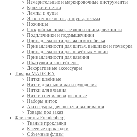
Измерительные и маркировочные инструменты
Крючки и петли
Лампы и лупы
Эластичные ленты, шнуры, тесьма
Ножницы
Раскройные ножи, лезвия и принадлежнисти
Подплечники и подмышечники
Принадлежности для женского белья
Принадлежности для шитья, вышивки и пэчворка
Принадлежности для швейных машин
Принадлежности для вязания
Шкатулки и контейнеры
Декоративные аксессуары
Товары MADEIRA
Нитки швейные
Нитки для вышивки и рукоделия
Нитки для вязания
Нитки специализированные
Наборы ниток
Аксессуары для шитья и вышивания
Товары под заказ
Флизелины Freudenberg
Тканые прокладки
Клеевые прокладки
Объемные флизы