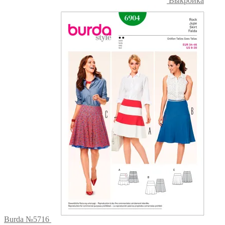
Выкройка
Burda №5716