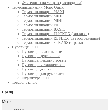
Флизелины на метраж (распродажа)
Термоаппликации Mono Quick
Термоаппликации MAXI
Термоаппликации MIDI
Термоаппликации MINI
Термоаппликации PICO
Термоаппликации BASIC
Термоаппликации FLICKEN (заплатки)
Термоаппликации REFLEX (светоотражащие)
Термоаппликации STRASS (стразы)
Пуговицы DILL
Пуговицы пластиковые
Пуговицы деревянные
Пуговицы перламутровые
Пуговицы металлические
Пуговицы детские
Пуговицы для рукоделия
Фурнитура DILL
Товары разные
Бренд
Меню
Товары