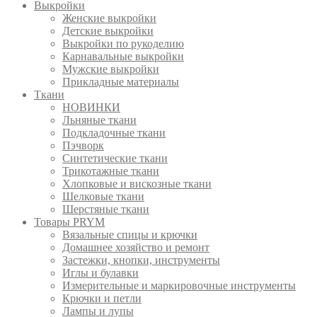
Выкройки
Женские выкройки
Детские выкройки
Выкройки по рукоделию
Карнавальные выкройки
Мужские выкройки
Прикладные материалы
Ткани
НОВИНКИ
Льняные ткани
Подкладочные ткани
Пэчворк
Синтетические ткани
Трикотажные ткани
Хлопковые и вискозные ткани
Шелковые ткани
Шерстяные ткани
Товары PRYM
Вязальные спицы и крючки
Домашнее хозяйство и ремонт
Застежки, кнопки, инструменты
Иглы и булавки
Измерительные и маркировочные инструменты
Крючки и петли
Лампы и лупы