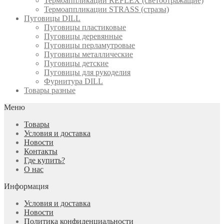
Термоаппликации REFLEX (светоотражащие)
Термоаппликации STRASS (стразы)
Пуговицы DILL
Пуговицы пластиковые
Пуговицы деревянные
Пуговицы перламутровые
Пуговицы металлические
Пуговицы детские
Пуговицы для рукоделия
Фурнитура DILL
Товары разные
Меню
Товары
Условия и доставка
Новости
Контакты
Где купить?
О нас
Информация
Условия и доставка
Новости
Политика конфиденциальности