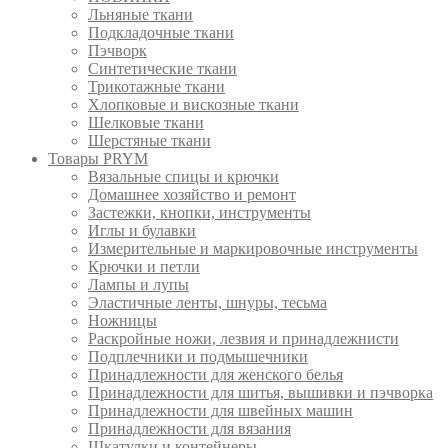
Льняные ткани
Подкладочные ткани
Пэчворк
Синтетические ткани
Трикотажные ткани
Хлопковые и вискозные ткани
Шелковые ткани
Шерстяные ткани
Товары PRYM
Вязальные спицы и крючки
Домашнее хозяйство и ремонт
Застежки, кнопки, инструменты
Иглы и булавки
Измерительные и маркировочные инструменты
Крючки и петли
Лампы и лупы
Эластичные ленты, шнуры, тесьма
Ножницы
Раскройные ножи, лезвия и принадлежнисти
Подплечники и подмышечники
Принадлежности для женского белья
Принадлежности для шитья, вышивки и пэчворка
Принадлежности для швейных машин
Принадлежности для вязания
Шкатулки и контейнеры