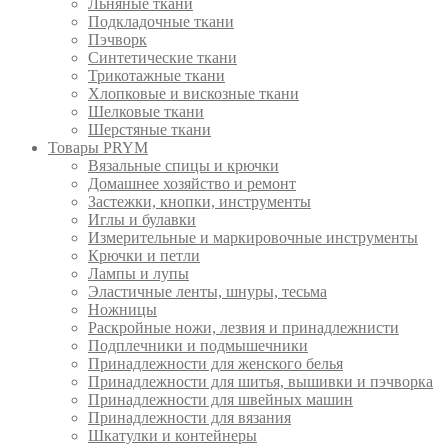
Льняные ткани
Подкладочные ткани
Пэчворк
Синтетические ткани
Трикотажные ткани
Хлопковые и вискозные ткани
Шелковые ткани
Шерстяные ткани
Товары PRYM
Вязальные спицы и крючки
Домашнее хозяйство и ремонт
Застежки, кнопки, инструменты
Иглы и булавки
Измерительные и маркировочные инструменты
Крючки и петли
Лампы и лупы
Эластичные ленты, шнуры, тесьма
Ножницы
Раскройные ножи, лезвия и принадлежнисти
Подплечники и подмышечники
Принадлежности для женского белья
Принадлежности для шитья, вышивки и пэчворка
Принадлежности для швейных машин
Принадлежности для вязания
Шкатулки и контейнеры