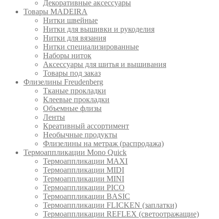
Декоративные аксессуары
Товары MADEIRA
Нитки швейные
Нитки для вышивки и рукоделия
Нитки для вязания
Нитки специализированные
Наборы ниток
Аксессуары для шитья и вышивания
Товары под заказ
Флизелины Freudenberg
Тканые прокладки
Клеевые прокладки
Объемные флизы
Ленты
Креативный ассортимент
Необычные продукты
Флизелины на метраж (распродажа)
Термоаппликации Mono Quick
Термоаппликации MAXI
Термоаппликации MIDI
Термоаппликации MINI
Термоаппликации PICO
Термоаппликации BASIC
Термоаппликации FLICKEN (заплатки)
Термоаппликации REFLEX (светоотражащие)