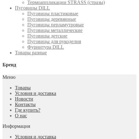
Термоаппликации STRASS (стразы)
Пуговицы DILL
Пуговицы пластиковые
Пуговицы деревянные
Пуговицы перламутровые
Пуговицы металлические
Пуговицы детские
Пуговицы для рукоделия
Фурнитура DILL
Товары разные
Бренд
Меню
Товары
Условия и доставка
Новости
Контакты
Где купить?
О нас
Информация
Условия и доставка