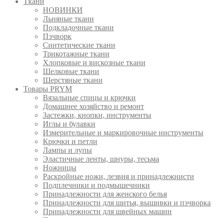
Ткани
НОВИНКИ
Льняные ткани
Подкладочные ткани
Пэчворк
Синтетические ткани
Трикотажные ткани
Хлопковые и вискозные ткани
Шелковые ткани
Шерстяные ткани
Товары PRYM
Вязальные спицы и крючки
Домашнее хозяйство и ремонт
Застежки, кнопки, инструменты
Иглы и булавки
Измерительные и маркировочные инструменты
Крючки и петли
Лампы и лупы
Эластичные ленты, шнуры, тесьма
Ножницы
Раскройные ножи, лезвия и принадлежнисти
Подплечники и подмышечники
Принадлежности для женского белья
Принадлежности для шитья, вышивки и пэчворка
Принадлежности для швейных машин