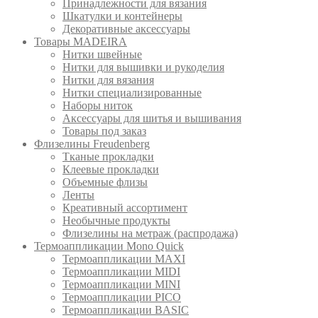
Принадлежности для вязания
Шкатулки и контейнеры
Декоративные аксессуары
Товары MADEIRA
Нитки швейные
Нитки для вышивки и рукоделия
Нитки для вязания
Нитки специализированные
Наборы ниток
Аксессуары для шитья и вышивания
Товары под заказ
Флизелины Freudenberg
Тканые прокладки
Клеевые прокладки
Объемные флизы
Ленты
Креативный ассортимент
Необычные продукты
Флизелины на метраж (распродажа)
Термоаппликации Mono Quick
Термоаппликации MAXI
Термоаппликации MIDI
Термоаппликации MINI
Термоаппликации PICO
Термоаппликации BASIC