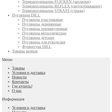
Термоаппликации FLICKEN (заплатки)
Термоаппликации REFLEX (светоотражащие)
Термоаппликации STRASS (стразы)
Пуговицы DILL
Пуговицы пластиковые
Пуговицы деревянные
Пуговицы перламутровые
Пуговицы металлические
Пуговицы детские
Пуговицы для рукоделия
Фурнитура DILL
Товары разные
Меню
Товары
Условия и доставка
Новости
Контакты
Где купить?
О нас
Информация
Условия и доставка