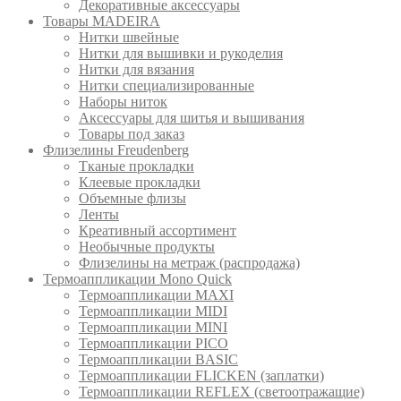
Декоративные аксессуары
Товары MADEIRA
Нитки швейные
Нитки для вышивки и рукоделия
Нитки для вязания
Нитки специализированные
Наборы ниток
Аксессуары для шитья и вышивания
Товары под заказ
Флизелины Freudenberg
Тканые прокладки
Клеевые прокладки
Объемные флизы
Ленты
Креативный ассортимент
Необычные продукты
Флизелины на метраж (распродажа)
Термоаппликации Mono Quick
Термоаппликации MAXI
Термоаппликации MIDI
Термоаппликации MINI
Термоаппликации PICO
Термоаппликации BASIC
Термоаппликации FLICKEN (заплатки)
Термоаппликации REFLEX (светоотражащие)