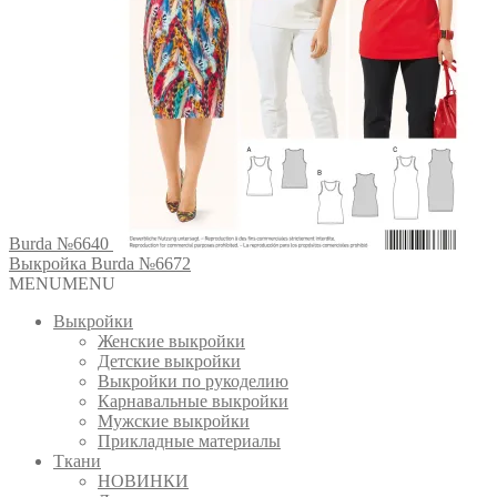
Burda №6640
Выкройка Burda №6672
MENU
MENU
Выкройки
Женские выкройки
Детские выкройки
Выкройки по рукоделию
Карнавальные выкройки
Мужские выкройки
Прикладные материалы
Ткани
НОВИНКИ