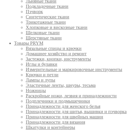
Льняные ткани
Подкладочные ткани
Пэчворк
Синтетические ткани
Трикотажные ткани
Хлопковые и вискозные ткани
Шелковые ткани
Шерстяные ткани
Товары PRYM
Вязальные спицы и крючки
Домашнее хозяйство и ремонт
Застежки, кнопки, инструменты
Иглы и булавки
Измерительные и маркировочные инструменты
Крючки и петли
Лампы и лупы
Эластичные ленты, шнуры, тесьма
Ножницы
Раскройные ножи, лезвия и принадлежнисти
Подплечники и подмышечники
Принадлежности для женского белья
Принадлежности для шитья, вышивки и пэчворка
Принадлежности для швейных машин
Принадлежности для вязания
Шкатулки и контейнеры