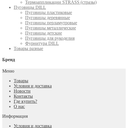
Термоаппликации STRASS (стразы)
Пуговицы DILL
Пуговицы пластиковые
Пуговицы деревянные
Пуговицы перламутровые
Пуговицы металлические
Пуговицы детские
Пуговицы для рукоделия
Фурнитура DILL
Товары разные
Бренд
Меню
Товары
Условия и доставка
Новости
Контакты
Где купить?
О нас
Информация
Условия и доставка