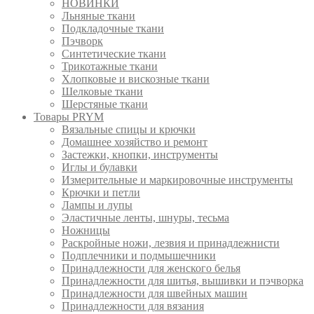
НОВИНКИ
Льняные ткани
Подкладочные ткани
Пэчворк
Синтетические ткани
Трикотажные ткани
Хлопковые и вискозные ткани
Шелковые ткани
Шерстяные ткани
Товары PRYM
Вязальные спицы и крючки
Домашнее хозяйство и ремонт
Застежки, кнопки, инструменты
Иглы и булавки
Измерительные и маркировочные инструменты
Крючки и петли
Лампы и лупы
Эластичные ленты, шнуры, тесьма
Ножницы
Раскройные ножи, лезвия и принадлежнисти
Подплечники и подмышечники
Принадлежности для женского белья
Принадлежности для шитья, вышивки и пэчворка
Принадлежности для швейных машин
Принадлежности для вязания