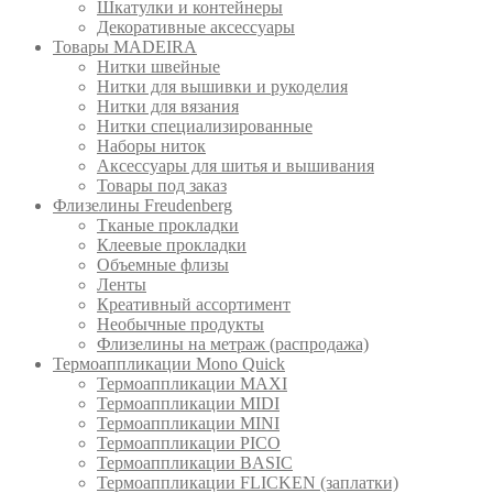
Шкатулки и контейнеры
Декоративные аксессуары
Товары MADEIRA
Нитки швейные
Нитки для вышивки и рукоделия
Нитки для вязания
Нитки специализированные
Наборы ниток
Аксессуары для шитья и вышивания
Товары под заказ
Флизелины Freudenberg
Тканые прокладки
Клеевые прокладки
Объемные флизы
Ленты
Креативный ассортимент
Необычные продукты
Флизелины на метраж (распродажа)
Термоаппликации Mono Quick
Термоаппликации MAXI
Термоаппликации MIDI
Термоаппликации MINI
Термоаппликации PICO
Термоаппликации BASIC
Термоаппликации FLICKEN (заплатки)