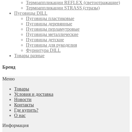
Термоаппликации REFLEX (светоотражащие)
Термоаппликации STRASS (стразы)
Пуговицы DILL
Пуговицы пластиковые
Пуговицы деревянные
Пуговицы перламутровые
Пуговицы металлические
Пуговицы детские
Пуговицы для рукоделия
Фурнитура DILL
Товары разные
Бренд
Меню
Товары
Условия и доставка
Новости
Контакты
Где купить?
О нас
Информация