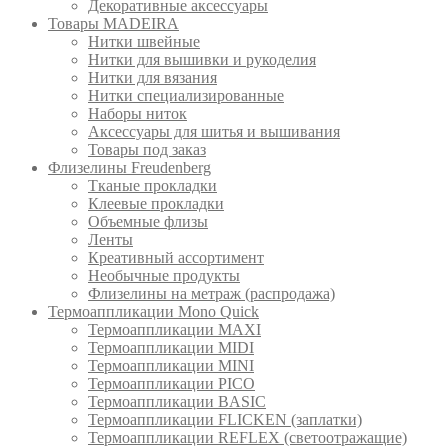
Декоративные аксессуары
Товары MADEIRA
Нитки швейные
Нитки для вышивки и рукоделия
Нитки для вязания
Нитки специализированные
Наборы ниток
Аксессуары для шитья и вышивания
Товары под заказ
Флизелины Freudenberg
Тканые прокладки
Клеевые прокладки
Объемные флизы
Ленты
Креативный ассортимент
Необычные продукты
Флизелины на метраж (распродажа)
Термоаппликации Mono Quick
Термоаппликации MAXI
Термоаппликации MIDI
Термоаппликации MINI
Термоаппликации PICO
Термоаппликации BASIC
Термоаппликации FLICKEN (заплатки)
Термоаппликации REFLEX (светоотражащие)