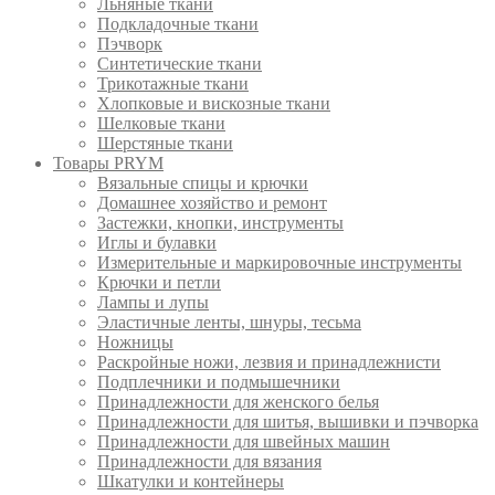
Льняные ткани
Подкладочные ткани
Пэчворк
Синтетические ткани
Трикотажные ткани
Хлопковые и вискозные ткани
Шелковые ткани
Шерстяные ткани
Товары PRYM
Вязальные спицы и крючки
Домашнее хозяйство и ремонт
Застежки, кнопки, инструменты
Иглы и булавки
Измерительные и маркировочные инструменты
Крючки и петли
Лампы и лупы
Эластичные ленты, шнуры, тесьма
Ножницы
Раскройные ножи, лезвия и принадлежнисти
Подплечники и подмышечники
Принадлежности для женского белья
Принадлежности для шитья, вышивки и пэчворка
Принадлежности для швейных машин
Принадлежности для вязания
Шкатулки и контейнеры