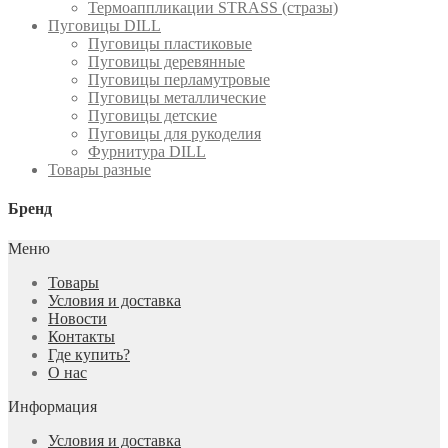
Термоаппликации STRASS (стразы)
Пуговицы DILL
Пуговицы пластиковые
Пуговицы деревянные
Пуговицы перламутровые
Пуговицы металлические
Пуговицы детские
Пуговицы для рукоделия
Фурнитура DILL
Товары разные
Бренд
Меню
Товары
Условия и доставка
Новости
Контакты
Где купить?
О нас
Информация
Условия и доставка