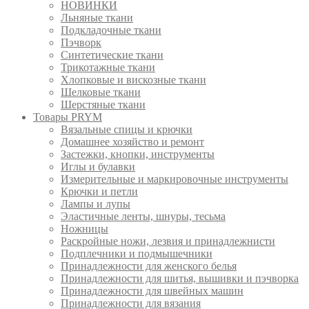
НОВИНКИ
Льняные ткани
Подкладочные ткани
Пэчворк
Синтетические ткани
Трикотажные ткани
Хлопковые и вискозные ткани
Шелковые ткани
Шерстяные ткани
Товары PRYM
Вязальные спицы и крючки
Домашнее хозяйство и ремонт
Застежки, кнопки, инструменты
Иглы и булавки
Измерительные и маркировочные инструменты
Крючки и петли
Лампы и лупы
Эластичные ленты, шнуры, тесьма
Ножницы
Раскройные ножи, лезвия и принадлежнисти
Подплечники и подмышечники
Принадлежности для женского белья
Принадлежности для шитья, вышивки и пэчворка
Принадлежности для швейных машин
Принадлежности для вязания