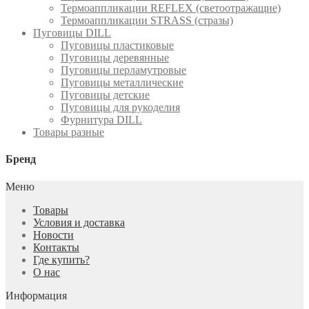
Термоаппликации REFLEX (светоотражащие)
Термоаппликации STRASS (стразы)
Пуговицы DILL
Пуговицы пластиковые
Пуговицы деревянные
Пуговицы перламутровые
Пуговицы металлические
Пуговицы детские
Пуговицы для рукоделия
Фурнитура DILL
Товары разные
Бренд
Меню
Товары
Условия и доставка
Новости
Контакты
Где купить?
О нас
Информация