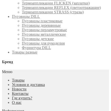
Термоаппликации FLICKEN (заплатки)
Термоаппликации REFLEX (светоотражащие)
Термоаппликации STRASS (стразы)
Пуговицы DILL
Пуговицы пластиковые
Пуговицы деревянные
Пуговицы перламутровые
Пуговицы металлические
Пуговицы детские
Пуговицы для рукоделия
Фурнитура DILL
Товары разные
Бренд
Меню
Товары
Условия и доставка
Новости
Контакты
Где купить?
О нас
Информация