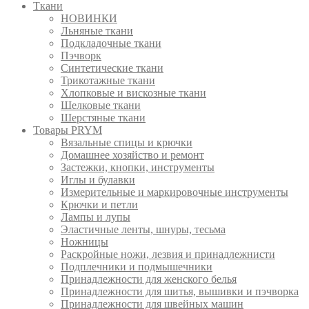
Ткани
НОВИНКИ
Льняные ткани
Подкладочные ткани
Пэчворк
Синтетические ткани
Трикотажные ткани
Хлопковые и вискозные ткани
Шелковые ткани
Шерстяные ткани
Товары PRYM
Вязальные спицы и крючки
Домашнее хозяйство и ремонт
Застежки, кнопки, инструменты
Иглы и булавки
Измерительные и маркировочные инструменты
Крючки и петли
Лампы и лупы
Эластичные ленты, шнуры, тесьма
Ножницы
Раскройные ножи, лезвия и принадлежнисти
Подплечники и подмышечники
Принадлежности для женского белья
Принадлежности для шитья, вышивки и пэчворка
Принадлежности для швейных машин