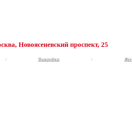
овоясеневский проспект, 25
Выкройки
Жен