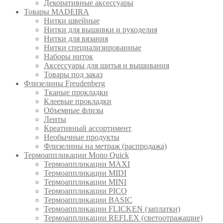
Декоративные аксессуары
Товары MADEIRA
Нитки швейные
Нитки для вышивки и рукоделия
Нитки для вязания
Нитки специализированные
Наборы ниток
Аксессуары для шитья и вышивания
Товары под заказ
Флизелины Freudenberg
Тканые прокладки
Клеевые прокладки
Объемные флизы
Ленты
Креативный ассортимент
Необычные продукты
Флизелины на метраж (распродажа)
Термоаппликации Mono Quick
Термоаппликации MAXI
Термоаппликации MIDI
Термоаппликации MINI
Термоаппликации PICO
Термоаппликации BASIC
Термоаппликации FLICKEN (заплатки)
Термоаппликации REFLEX (светоотражащие)