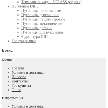
Термоаппликации STRASS (стразы)
Пуговицы DILL
Пуговицы пластиковые
Пуговицы деревянные
Пуговицы перламутровые
Пуговицы металлические
Пуговицы детские
Пуговицы для рукоделия
Фурнитура DILL
Товары разные
Бренд
Меню
Товары
Условия и доставка
Новости
Контакты
Где купить?
О нас
Информация
Условия и доставка