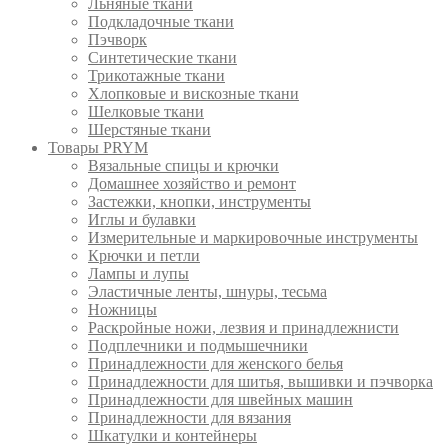
Льняные ткани
Подкладочные ткани
Пэчворк
Синтетические ткани
Трикотажные ткани
Хлопковые и вискозные ткани
Шелковые ткани
Шерстяные ткани
Товары PRYM
Вязальные спицы и крючки
Домашнее хозяйство и ремонт
Застежки, кнопки, инструменты
Иглы и булавки
Измерительные и маркировочные инструменты
Крючки и петли
Лампы и лупы
Эластичные ленты, шнуры, тесьма
Ножницы
Раскройные ножи, лезвия и принадлежнисти
Подплечники и подмышечники
Принадлежности для женского белья
Принадлежности для шитья, вышивки и пэчворка
Принадлежности для швейных машин
Принадлежности для вязания
Шкатулки и контейнеры