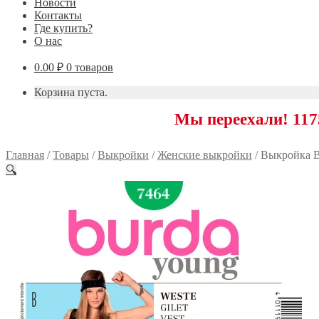
Новости
Контакты
Где купить?
О нас
0.00
₽
0 товаров
Корзина пуста.
Мы переехали! 117593 Мос
Главная
/
Товары
/
Выкройки
/
Женские выкройки
/
Выкройка B
🔍