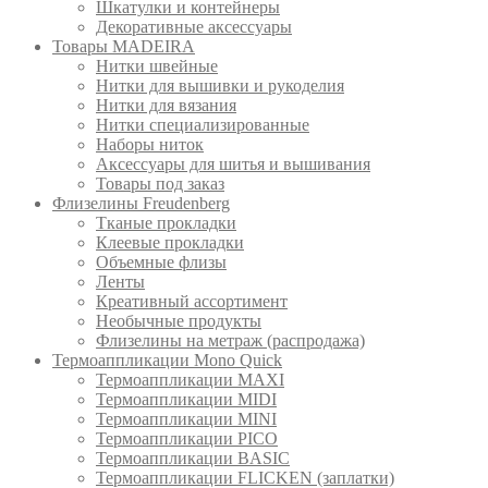
Шкатулки и контейнеры
Декоративные аксессуары
Товары MADEIRA
Нитки швейные
Нитки для вышивки и рукоделия
Нитки для вязания
Нитки специализированные
Наборы ниток
Аксессуары для шитья и вышивания
Товары под заказ
Флизелины Freudenberg
Тканые прокладки
Клеевые прокладки
Объемные флизы
Ленты
Креативный ассортимент
Необычные продукты
Флизелины на метраж (распродажа)
Термоаппликации Mono Quick
Термоаппликации MAXI
Термоаппликации MIDI
Термоаппликации MINI
Термоаппликации PICO
Термоаппликации BASIC
Термоаппликации FLICKEN (заплатки)