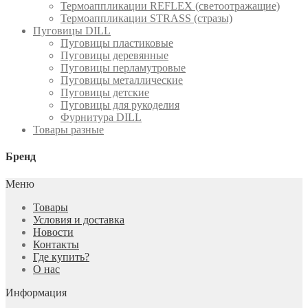
Термоаппликации REFLEX (светоотражащие)
Термоаппликации STRASS (стразы)
Пуговицы DILL
Пуговицы пластиковые
Пуговицы деревянные
Пуговицы перламутровые
Пуговицы металлические
Пуговицы детские
Пуговицы для рукоделия
Фурнитура DILL
Товары разные
Бренд
Меню
Товары
Условия и доставка
Новости
Контакты
Где купить?
О нас
Информация