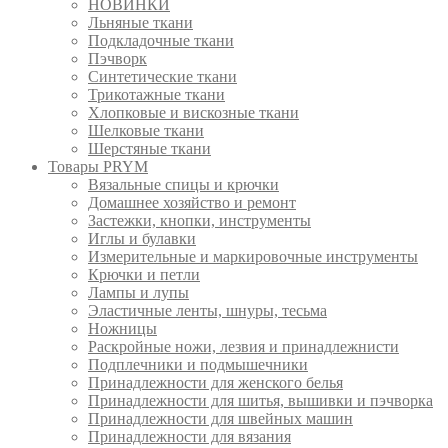
НОВИНКИ
Льняные ткани
Подкладочные ткани
Пэчворк
Синтетические ткани
Трикотажные ткани
Хлопковые и вискозные ткани
Шелковые ткани
Шерстяные ткани
Товары PRYM
Вязальные спицы и крючки
Домашнее хозяйство и ремонт
Застежки, кнопки, инструменты
Иглы и булавки
Измерительные и маркировочные инструменты
Крючки и петли
Лампы и лупы
Эластичные ленты, шнуры, тесьма
Ножницы
Раскройные ножи, лезвия и принадлежнисти
Подплечники и подмышечники
Принадлежности для женского белья
Принадлежности для шитья, вышивки и пэчворка
Принадлежности для швейных машин
Принадлежности для вязания