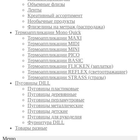
Объемные флизы
Ленты
Креативный ассортимент
Необычные продукты
Флизелины на метраж (распродажа)
Термоаппликации Mono Quick
Термоаппликации MAXI
Термоаппликации MIDI
Термоаппликации MINI
Термоаппликации PICO
Термоаппликации BASIC
Термоаппликации FLICKEN (заплатки)
Термоаппликации REFLEX (светоотражащие)
Термоаппликации STRASS (стразы)
Пуговицы DILL
Пуговицы пластиковые
Пуговицы деревянные
Пуговицы перламутровые
Пуговицы металлические
Пуговицы детские
Пуговицы для рукоделия
Фурнитура DILL
Товары разные
Меню