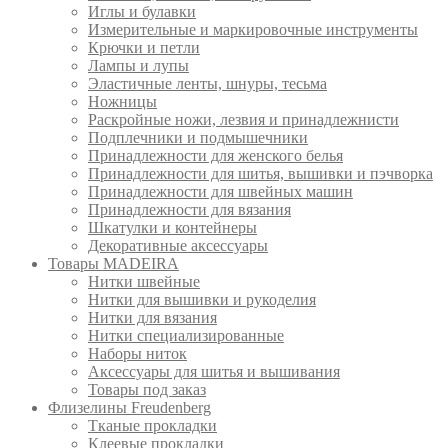
Иглы и булавки
Измерительные и маркировочные инструменты
Крючки и петли
Лампы и лупы
Эластичные ленты, шнуры, тесьма
Ножницы
Раскройные ножи, лезвия и принадлежнисти
Подплечники и подмышечники
Принадлежности для женского белья
Принадлежности для шитья, вышивки и пэчворка
Принадлежности для швейных машин
Принадлежности для вязания
Шкатулки и контейнеры
Декоративные аксессуары
Товары MADEIRA
Нитки швейные
Нитки для вышивки и рукоделия
Нитки для вязания
Нитки специализированные
Наборы ниток
Аксессуары для шитья и вышивания
Товары под заказ
Флизелины Freudenberg
Тканые прокладки
Клеевые прокладки