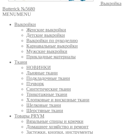
Выкройка
Butterick №5680
MENU
MENU
Выкройки
Женские выкройки
Детские выкройки
Выкройки по рукоделию
Карнавальные выкройки
Мужские выкройки
Прикладные материалы
Ткани
НОВИНКИ
Льняные ткани
Подкладочные ткани
Пэчворк
Синтетические ткани
Трикотажные ткани
Хлопковые и вискозные ткани
Шелковые ткани
Шерстяные ткани
Товары PRYM
Вязальные спицы и крючки
Домашнее хозяйство и ремонт
Застежки, кнопки, инструменты