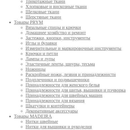
Трикотажные ткани
Хлопковые и вискозные ткани
Шелковые ткани
Шерстяные ткани
Товары PRYM
Вязальные спицы и крючки
Домашнее хозяйство и ремонт
Застежки, кнопки, инструменты
Иглы и булавки
Измерительные и маркировочные инструменты
Крючки и петли
Лампы и лупы
Эластичные ленты, шнуры, тесьма
Ножницы
Раскройные ножи, лезвия и принадлежнисти
Подплечники и подмышечники
Принадлежности для женского белья
Принадлежности для шитья, вышивки и пэчворка
Принадлежности для швейных машин
Принадлежности для вязания
Шкатулки и контейнеры
Декоративные аксессуары
Товары MADEIRA
Нитки швейные
Нитки для вышивки и рукоделия