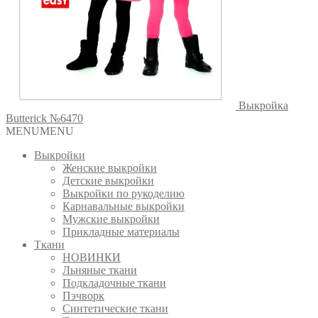
Выкройка
Butterick №6470
MENU
MENU
Выкройки
Женские выкройки
Детские выкройки
Выкройки по рукоделию
Карнавальные выкройки
Мужские выкройки
Прикладные материалы
Ткани
НОВИНКИ
Льняные ткани
Подкладочные ткани
Пэчворк
Синтетические ткани