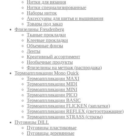
Нитки для вязания
Нитки специализированные
Наборы ниток
Аксессуары для шитья и вышивания
Товары под заказ
Флизелины Freudenberg
Тканые прокладки
Клеевые прокладки
Объемные флизы
Ленты
Креативный ассортимент
Необычные продукты
Флизелины на метраж (распродажа)
Термоаппликации Mono Quick
Термоаппликации MAXI
Термоаппликации MIDI
Термоаппликации MINI
Термоаппликации PICO
Термоаппликации BASIC
Термоаппликации FLICKEN (заплатки)
Термоаппликации REFLEX (светоотражащие)
Термоаппликации STRASS (стразы)
Пуговицы DILL
Пуговицы пластиковые
Пуговицы деревянные