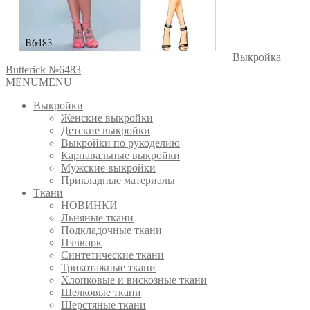
Выкройка
Butterick №6483
MENU
MENU
Выкройки
Женские выкройки
Детские выкройки
Выкройки по рукоделию
Карнавальные выкройки
Мужские выкройки
Прикладные материалы
Ткани
НОВИНКИ
Льняные ткани
Подкладочные ткани
Пэчворк
Синтетические ткани
Трикотажные ткани
Хлопковые и вискозные ткани
Шелковые ткани
Шерстяные ткани