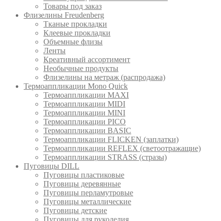
Товары под заказ
Флизелины Freudenberg
Тканые прокладки
Клеевые прокладки
Объемные флизы
Ленты
Креативный ассортимент
Необычные продукты
Флизелины на метраж (распродажа)
Термоаппликации Mono Quick
Термоаппликации MAXI
Термоаппликации MIDI
Термоаппликации MINI
Термоаппликации PICO
Термоаппликации BASIC
Термоаппликации FLICKEN (заплатки)
Термоаппликации REFLEX (светоотражащие)
Термоаппликации STRASS (стразы)
Пуговицы DILL
Пуговицы пластиковые
Пуговицы деревянные
Пуговицы перламутровые
Пуговицы металлические
Пуговицы детские
Пуговицы для рукоделия