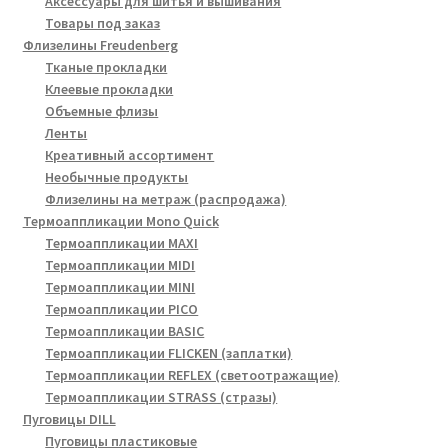
Аксессуары для шитья и вышивания
Товары под заказ
Флизелины Freudenberg
Тканые прокладки
Клеевые прокладки
Объемные флизы
Ленты
Креативный ассортимент
Необычные продукты
Флизелины на метраж (распродажа)
Термоаппликации Mono Quick
Термоаппликации MAXI
Термоаппликации MIDI
Термоаппликации MINI
Термоаппликации PICO
Термоаппликации BASIC
Термоаппликации FLICKEN (заплатки)
Термоаппликации REFLEX (светоотражащие)
Термоаппликации STRASS (стразы)
Пуговицы DILL
Пуговицы пластиковые