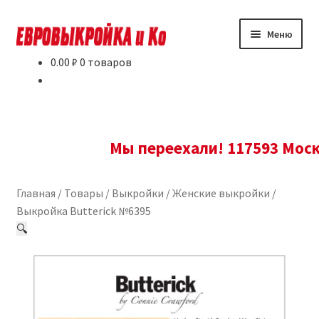
Перейти
Перейти
Меню
к
к
навигации
содержимому
0.00
₽
0 товаров
Товары
Условия и доставка
Мы переехали! 117593 Москва, Н
Новости
Контакты
Главная
/
Товары
/
Выкройки
/
Женские выкройки
/
Выкройка Butterick №6395
Где купить?
🔍
О нас