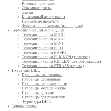
Клеевые прокладки
Объемные флизы
Ленты
Креативный ассортимент
Необычные продукты
Флизелины на метраж (распродажа)
Термоаппликации Mono Quick
Термоаппликации MAXI
Термоаппликации MIDI
Термоаппликации MINI
Термоаппликации PICO
Термоаппликации BASIC
Термоаппликации FLICKEN (заплатки)
Термоаппликации REFLEX (светоотражащие)
Термоаппликации STRASS (стразы)
Пуговицы DILL
Пуговицы пластиковые
Пуговицы деревянные
Пуговицы перламутровые
Пуговицы металлические
Пуговицы детские
Пуговицы для рукоделия
Фурнитура DILL
Товары разные