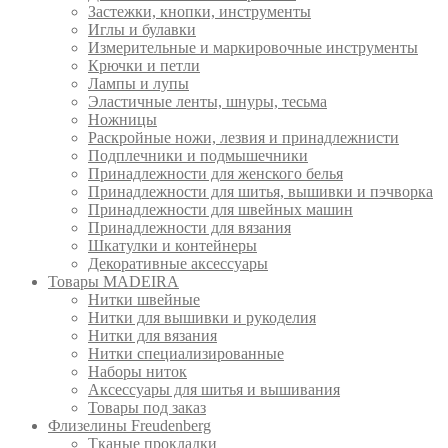
Застежки, кнопки, инструменты
Иглы и булавки
Измерительные и маркировочные инструменты
Крючки и петли
Лампы и лупы
Эластичные ленты, шнуры, тесьма
Ножницы
Раскройные ножи, лезвия и принадлежнисти
Подплечники и подмышечники
Принадлежности для женского белья
Принадлежности для шитья, вышивки и пэчворка
Принадлежности для швейных машин
Принадлежности для вязания
Шкатулки и контейнеры
Декоративные аксессуары
Товары MADEIRA
Нитки швейные
Нитки для вышивки и рукоделия
Нитки для вязания
Нитки специализированные
Наборы ниток
Аксессуары для шитья и вышивания
Товары под заказ
Флизелины Freudenberg
Тканые прокладки