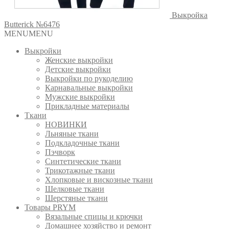
Выкройка
Butterick №6476
MENU
MENU
Выкройки
Женские выкройки
Детские выкройки
Выкройки по рукоделию
Карнавальные выкройки
Мужские выкройки
Прикладные материалы
Ткани
НОВИНКИ
Льняные ткани
Подкладочные ткани
Пэчворк
Синтетические ткани
Трикотажные ткани
Хлопковые и вискозные ткани
Шелковые ткани
Шерстяные ткани
Товары PRYM
Вязальные спицы и крючки
Домашнее хозяйство и ремонт