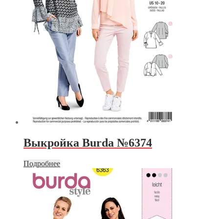
Выкройка Burda №6374
Подробнее