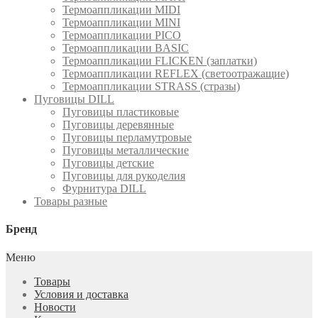
Термоаппликации MIDI
Термоаппликации MINI
Термоаппликации PICO
Термоаппликации BASIC
Термоаппликации FLICKEN (заплатки)
Термоаппликации REFLEX (светоотражащие)
Термоаппликации STRASS (стразы)
Пуговицы DILL
Пуговицы пластиковые
Пуговицы деревянные
Пуговицы перламутровые
Пуговицы металлические
Пуговицы детские
Пуговицы для рукоделия
Фурнитура DILL
Товары разные
Бренд
Меню
Товары
Условия и доставка
Новости