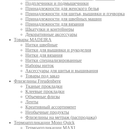
Подплечники и подмышечники
Принадлежности для женского белья
Принадлежности для шитья, вышивки и пэчворка
Принадлежности для швейных машин
Принадлежности для вязания
Шкатулки и контейнеры
Декоративные аксессуары
Товары MADEIRA
Нитки швейные
Нитки для вышивки и рукоделия
Нитки для вязания
Нитки специализированные
Наборы ниток
Аксессуары для шитья и вышивания
Товары под заказ
Флизелины Freudenberg
Тканые прокладки
Клеевые прокладки
Объемные флизы
Ленты
Креативный ассортимент
Необычные продукты
Флизелины на метраж (распродажа)
Термоаппликации Mono Quick
Термоаппликации MAXI