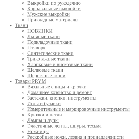
Выкройки по рукоделию
Карнавальные выкройки
Мужские выкройки
Прикладные материалы
Ткани
НОВИНКИ
Льняные ткани
Подкладочные ткани
Пэчворк
Синтетические ткани
Трикотажные ткани
Хлопковые и вискозные ткани
Шелковые ткани
Шерстяные ткани
Товары PRYM
Вязальные спицы и крючки
Домашнее хозяйство и ремонт
Застежки, кнопки, инструменты
Иглы и булавки
Измерительные и маркировочные инструменты
Крючки и петли
Лампы и лупы
Эластичные ленты, шнуры, тесьма
Ножницы
Раскройные ножи, лезвия и принадлежнисти