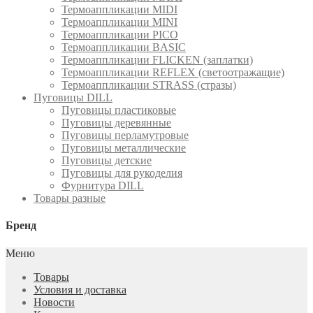
Термоаппликации MIDI
Термоаппликации MINI
Термоаппликации PICO
Термоаппликации BASIC
Термоаппликации FLICKEN (заплатки)
Термоаппликации REFLEX (светоотражащие)
Термоаппликации STRASS (стразы)
Пуговицы DILL
Пуговицы пластиковые
Пуговицы деревянные
Пуговицы перламутровые
Пуговицы металлические
Пуговицы детские
Пуговицы для рукоделия
Фурнитура DILL
Товары разные
Бренд
Меню
Товары
Условия и доставка
Новости