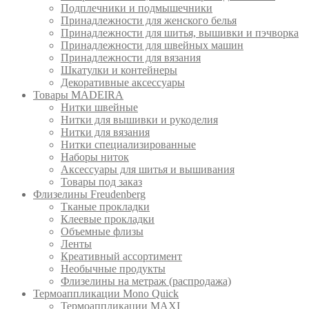
Подплечники и подмышечники
Принадлежности для женского белья
Принадлежности для шитья, вышивки и пэчворка
Принадлежности для швейных машин
Принадлежности для вязания
Шкатулки и контейнеры
Декоративные аксессуары
Товары MADEIRA
Нитки швейные
Нитки для вышивки и рукоделия
Нитки для вязания
Нитки специализированные
Наборы ниток
Аксессуары для шитья и вышивания
Товары под заказ
Флизелины Freudenberg
Тканые прокладки
Клеевые прокладки
Объемные флизы
Ленты
Креативный ассортимент
Необычные продукты
Флизелины на метраж (распродажа)
Термоаппликации Mono Quick
Термоаппликации MAXI