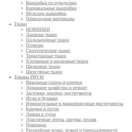
Выкройки по рукоделию
Карнавальные выкройки
Мужские выкройки
Прикладные материалы
Ткани
НОВИНКИ
Льняные ткани
Подкладочные ткани
Пэчворк
Синтетические ткани
Трикотажные ткани
Хлопковые и вискозные ткани
Шелковые ткани
Шерстяные ткани
Товары PRYM
Вязальные спицы и крючки
Домашнее хозяйство и ремонт
Застежки, кнопки, инструменты
Иглы и булавки
Измерительные и маркировочные инструменты
Крючки и петли
Лампы и лупы
Эластичные ленты, шнуры, тесьма
Ножницы
Раскройные ножи, лезвия и принадлежнисти