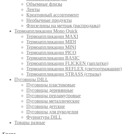
Объемные флизы
Ленты
Креативный ассортимент
Необычные продукты
Флизелины на метраж (распродажа)
Термоаппликации Mono Quick
Термоаппликации MAXI
Термоаппликации MIDI
Термоаппликации MINI
Термоаппликации PICO
Термоаппликации BASIC
Термоаппликации FLICKEN (заплатки)
Термоаппликации REFLEX (светоотражащие)
Термоаппликации STRASS (стразы)
Пуговицы DILL
Пуговицы пластиковые
Пуговицы деревянные
Пуговицы перламутровые
Пуговицы металлические
Пуговицы детские
Пуговицы для рукоделия
Фурнитура DILL
Товары разные