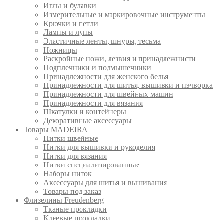
Иглы и булавки
Измерительные и маркировочные инструменты
Крючки и петли
Лампы и лупы
Эластичные ленты, шнуры, тесьма
Ножницы
Раскройные ножи, лезвия и принадлежнисти
Подплечники и подмышечники
Принадлежности для женского белья
Принадлежности для шитья, вышивки и пэчворка
Принадлежности для швейных машин
Принадлежности для вязания
Шкатулки и контейнеры
Декоративные аксессуары
Товары MADEIRA
Нитки швейные
Нитки для вышивки и рукоделия
Нитки для вязания
Нитки специализированные
Наборы ниток
Аксессуары для шитья и вышивания
Товары под заказ
Флизелины Freudenberg
Тканые прокладки
Клеевые прокладки