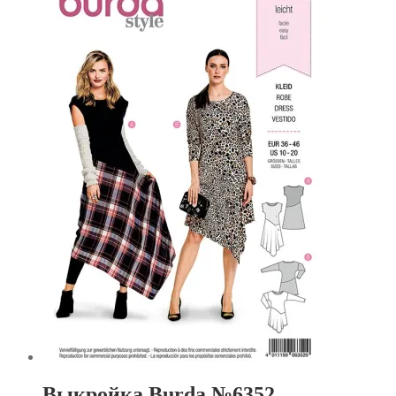
Выкройка Burda №6352